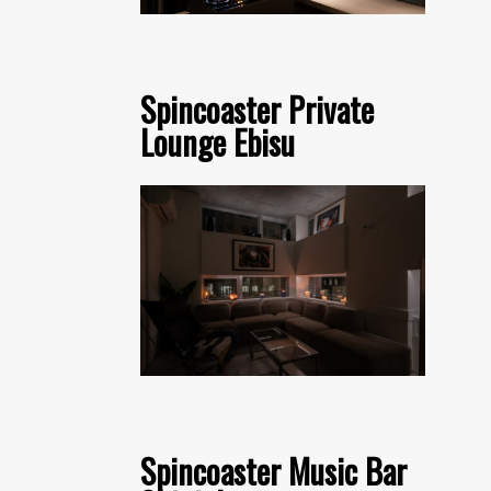
Spincoaster Private
Lounge Ebisu
Spincoaster Music Bar