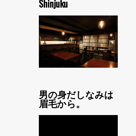
Shinjuku
男の身だしなみは
眉毛から。