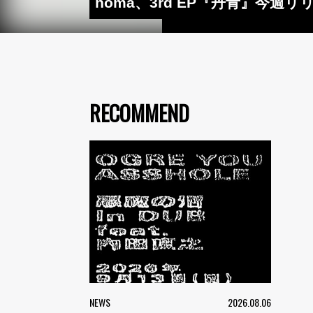
noma、3rd EP『丹青』今
RECOMMEND
NEWS
2026.08.06