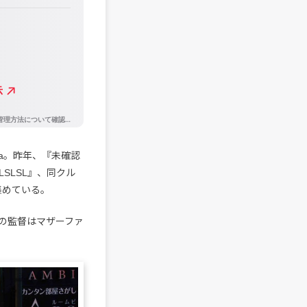
a。昨年、『未確認
LSLSL』、同クル
を集めている。
MVの監督はマザーファ