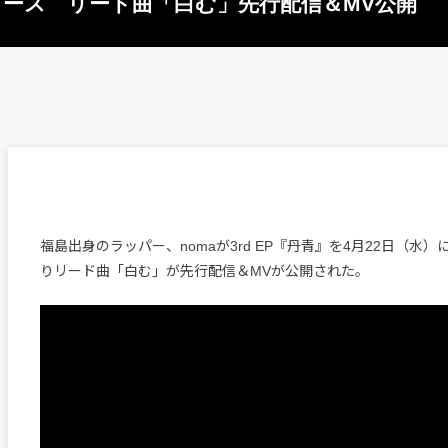
週リリース リード曲「白む」先行配信＆MV公開
福島出身のラッパー、nomaが3rd EP『丹青』を4月22日（水
りリード曲「白む」が先行配信＆MVが公開された。