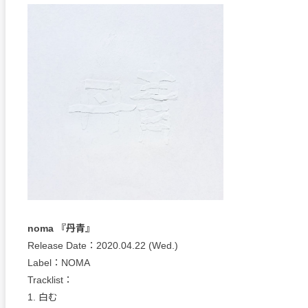
noma 『丹青』
Release Date：2020.04.22 (Wed.)
Label：NOMA
Tracklist：
1. 白む