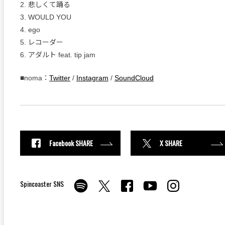
2. 悲しくて踊る
3. WOULD YOU
4. ego
5. レコーダー
6. アダルト feat. tip jam
■noma：
Twitter
/
Instagram
/
SoundCloud
Facebook SHARE
X SHARE
Spincoaster SNS