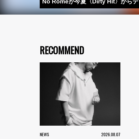
No Romeが今夏〈Dirty Hit〉か
RECOMMEND
NEWS
2026.08.07