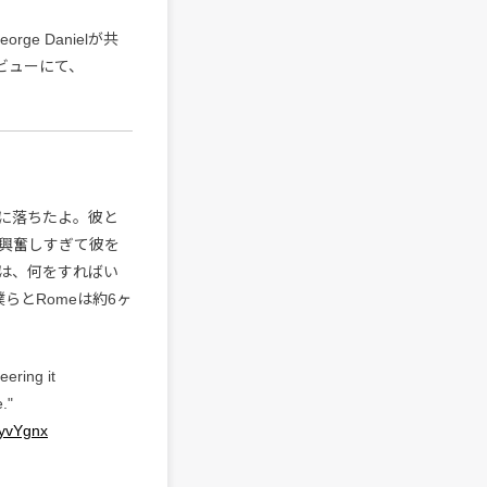
George Danielが共
タビューにて、
に落ちたよ。彼と
興奮しすぎて彼を
は、何をすればい
僕らとRomeは約6ヶ
eering it
."
6yvYgnx