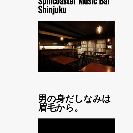
Spincoaster Music Bar
Shinjuku
男の身だしなみは
眉毛から。