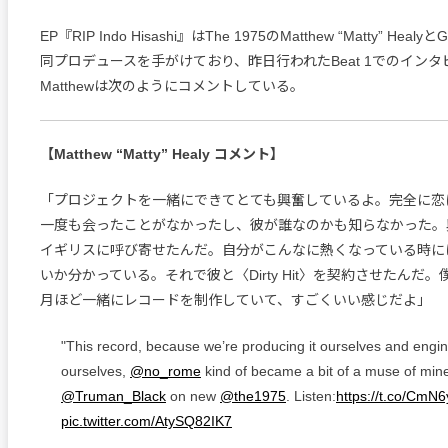
EP『RIP Indo Hisashi』はThe 1975のMatthew “Matty” Healyと
同プロデュースを手がけており、昨日行われたBeat 1でのイン
Matthewは次のようにコメントしている。
【Matthew “Matty” Healy コメント】
「プロジェクトを一緒にできてとても興奮しているよ。完全に恋
一度も会ったことがなかったし、彼が誰なのかも知らなかった。
イギリスに呼び寄せたんだ。自分がこんなに熱くなっている時に
いか分かっている。それで彼と〈Dirty Hit〉を契約させたんだ。
月ほど一緒にレコードを制作していて、すごくいい感じだよ」
"This record, because we’re producing it ourselves and engin
ourselves,
@no_rome
kind of became a bit of a muse of mine
@Truman_Black
on new
@the1975
. Listen:
https://t.co/CmN
pic.twitter.com/AtySQ82IK7