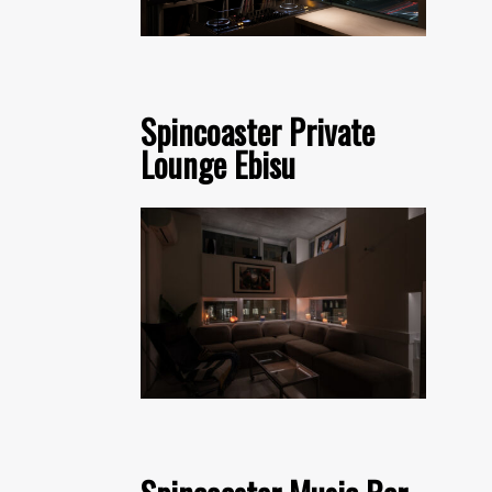
Spincoaster Private
Lounge Ebisu