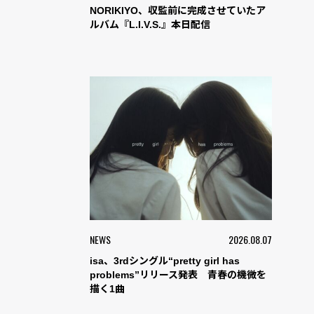
NORIKIYO、収監前に完成させていたア
ルバム『L.I.V.S.』本日配信
NEWS
2026.08.07
isa、3rdシングル“pretty girl has
problems”リリース発表 青春の機微を
描く1曲