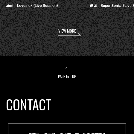
aimi – Lovesick (Live Session）
鋭児 – $uper $onic（Live 
VIEW MORE
PAGE to TOP
CONTACT