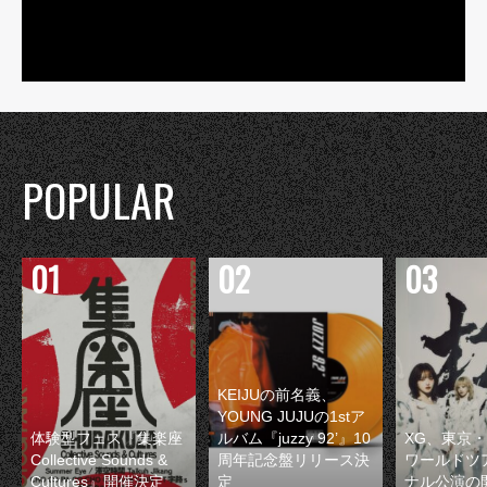
POPULAR
KEIJUの前名義、
YOUNG JUJUの1stア
体験型フェス『集楽座
ルバム『juzzy 92’』10
XG、東京
Collective Sounds &
周年記念盤リリース決
ワールドツ
Cultures』開催決定
定
ナル公演の