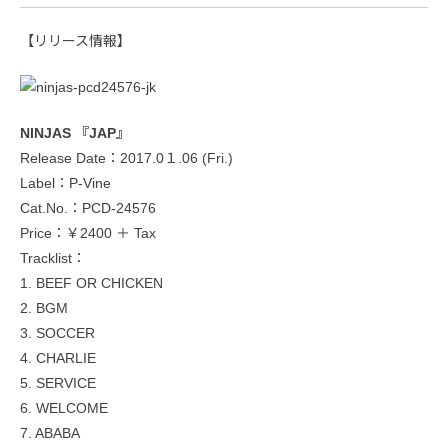
【​リリース情報​】
NINJAS 『JAP』
Release Date：​2017.0１.06 (Fri.)
Label：P-Vine
Cat.No.：PCD-24576
Price：￥2400 ＋ Tax
Tracklist：
1. BEEF OR CHICKEN
2. BGM
3. SOCCER
4. CHARLIE
5. SERVICE
6. WELCOME
7. ABABA