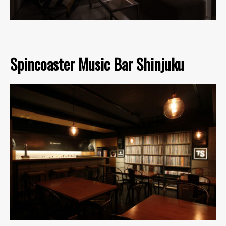
Spincoaster Music Bar Shinjuku