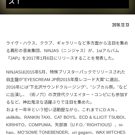
ス！
2016.12.13
ライヴ・ハウス、クラブ、ギャラリーなど多方面から注目を集め
る異形の音楽集団、NINJAS（ニンジャス）が、1stアルバム
『JAP』を2017年1月6日にリリースすることを発表した。
NINJASは2015年5月、特殊ブリスターパックでリリースされた
自主盤が”EYESCREAM.JP的2015年度レコード大賞”に選出、
2016年には”下北沢サウンドクルージング”、”シブカル祭。”など
に出演し、〈術ノ穴〉の次世代クリエイター・コンピにも参加す
るなど、神出鬼没な活躍ぶりで注目を集めた。
およそ一年半という短い活動歴ながら、これまでにD.A.N.、
skillkills、RANKIN TAXI、CAT BOYS、ECD & ILLICIT TSUBOI、
KIRIHITO、COMPUMA、矢部直（U.F.O／RIGHTIOUS）、ni-
hao、MO’SOME TONEBENDER、uri gagarn、WAX WITCHES