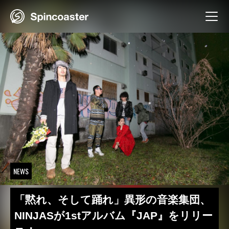
Skip
to
content
NEWS
「黙れ、そして踊れ」異形の音楽集団、
NINJASが1stアルバム『JAP』をリリー