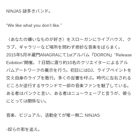
NINJAS 謎多きバンド。
“We like what you don’t like.”
〈あなたの嫌いなものが好き〉をスローガンにライブハウス、ク
ラブ、ギャラリーなど場所を問わず奇妙な音楽をばらまく。
2015年5月半蔵門ANAGRAにて1stアルバム『DORON』“Release
Exibition”開催。７日間に渡り約10名のクリエイターによるアル
バムアートワークの展示を行う。初日にはDJ、ライブペイントを
交え自身のライブを敢行。多くの反響を呼ぶ。時代に左右される
どころか逆行するサウンドで一部の音楽ファンを魅了している。
ある者はパンクと言い、ある者はニューウェーブと言うが、彼ら
にとっては関係ない。
音楽、ビジュアル、活動全てが唯一無二 NINJAS
-奴らの影を追え。