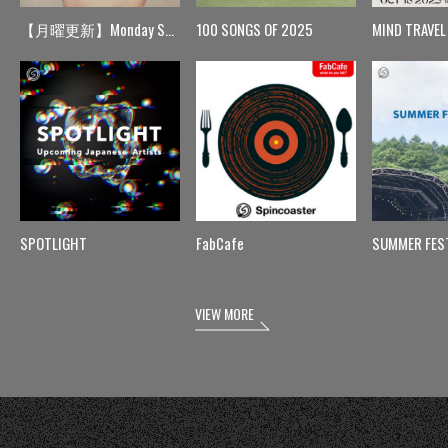
【月曜更新】Monday Spin
100 SONGS OF 2025
MIND TRAVEL
SPOTLIGHT
FabCafe
SUMMER FES
VIEW MORE