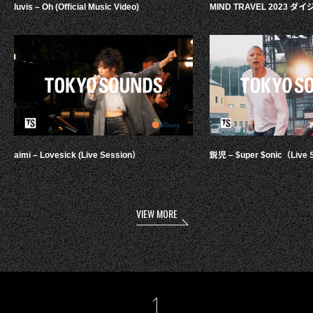
luvis – Oh (Official Music Video)
MIND TRAVEL 2023 
aimi – Lovesick (Live Session）
鋭児 – $uper $onic（Live 
VIEW MORE