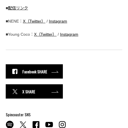
■
配信リンク
■NENE：
X（Twitter）
/
Instagram
■Young Coco：
X（Twitter）
/
Instagram
Facebook SHARE
X SHARE
Spincoaster SNS