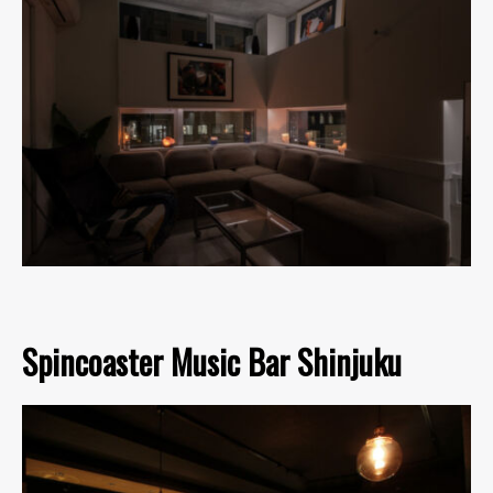
Spincoaster Music Bar Shinjuku