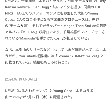
NENEと、千葉雄喜によるバイラルヒット曲“チーム友達”の“Dirty
Kansai Remix”にてJin Doggと共にマイクを握り、同曲のTHE
FIRST TAKEでのパフォーマンスにも参加した大阪のYoung
Coco。2人のコラボ作となる本楽曲のプロデュースは、先述
の“チーム友達”、そして米ラッパー・Megan Thee Stallionの最新
アルバム『MEGAN』収録曲であり、千葉雄喜がフィーチャーさ
れている“Mamushi”も手がけた
Koshy
が担当している。
なお、本楽曲のリリースなどについてはまだ情報が出ていないよ
うだが、YouTubeの概要欄には「Stream “YUMMY” will out」と
記載されている。続報を楽しみに待とう。
[2024.07.19 UPDATE]
NENE（ゆるふわギャング）とYoung Cocoによるコラボ
曲“Yummy”が7月17日（水）に配信された。