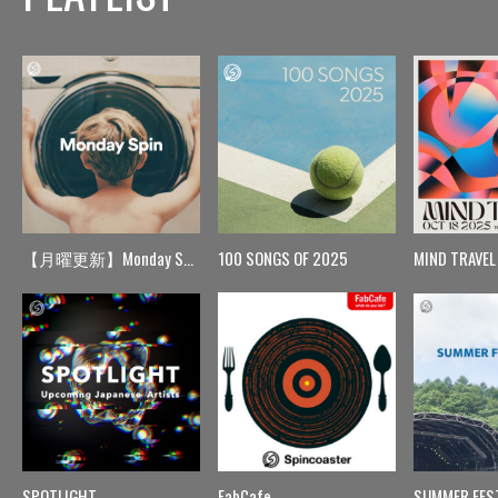
【月曜更新】Monday Spin
100 SONGS OF 2025
MIND TRAVEL
SPOTLIGHT
FabCafe
SUMMER FES