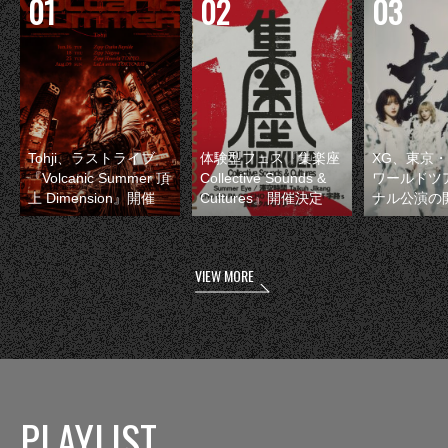
Tohji、ラストライブ
体験型フェス『集楽座
XG、東京
『Volcanic Summer 頂
Collective Sounds &
ワールドツ
上 Dimension』開催
Cultures』開催決定
ナル公演の
VIEW MORE
PLAYLIST