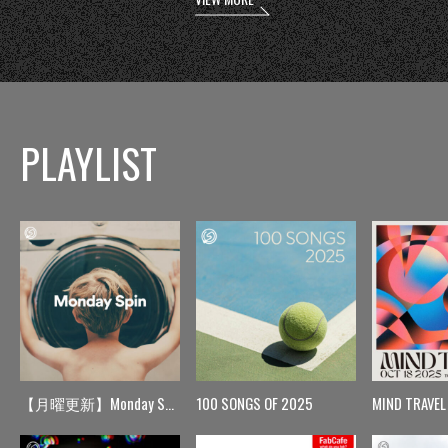
PLAYLIST
【月曜更新】Monday Spin
100 SONGS OF 2025
MIND TRAVEL