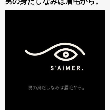
男の身だしなみは眉毛から。