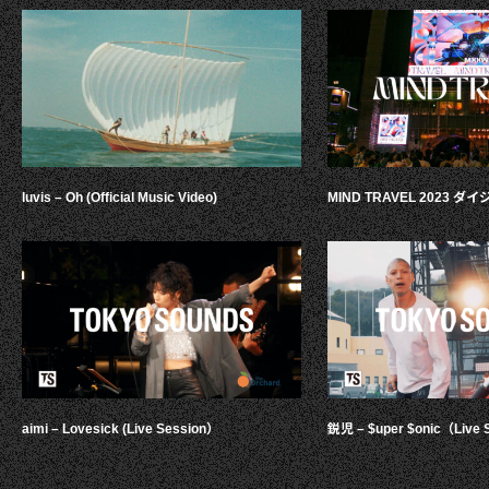
luvis – Oh (Official Music Video)
MIND TRAVEL 2023 
aimi – Lovesick (Live Session）
鋭児 – $uper $onic（Live 