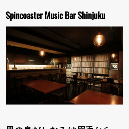
Spincoaster Music Bar Shinjuku