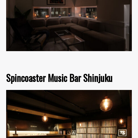
Spincoaster Music Bar Shinjuku