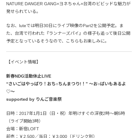
NATURE DANGER GANG×ヨネちゃん×台湾のビビッドな魅力が
発せられている。
なお、luteでは明日30日にライブ映像のPart2を公開予定。ま
た、台湾で行われた『ランナーズパイ』の様子も追って後日公開
予定となっているそうなので、こちらもお楽しみに。
【イベント情報】
新春NDG活動休止LIVE
“さいごはやっぱり！おち○ちんまつり!！” 〜お○ぱいもあるよ
♡〜
supported by りんご音楽祭
日時：2017年1月1日（日・祝）年明けすぐの深夜2時〜朝5時
（ライブ開始3時）
会場：新宿LOFT
前売：￥2,500／当日：￥3,000（ドリンク別）