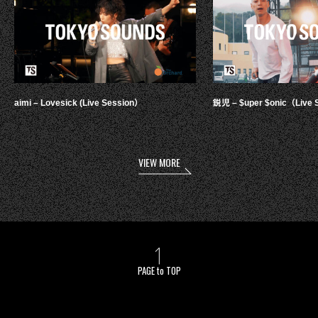
aimi – Lovesick (Live Session）
鋭児 – $uper $onic（Live 
VIEW MORE
PAGE to TOP