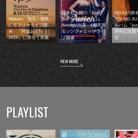
日本初上陸の『Red
KEIJUの
Watson、地元・徳島
Bull Symphonic』に
YOUNG JU
にてフリーライブ開
Awichが出演 4都市巡
ルバム『juzz
催 『阿波おどり
るシンフォニックライ
周年記念盤
2026』に併せて実施
ブ開催
定
VIEW MORE
PLAYLIST