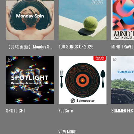
【月曜更新】Monday Spin
100 SONGS OF 2025
MIND TRAVEL
SPOTLIGHT
FabCafe
SUMMER FES
VIEW MORE