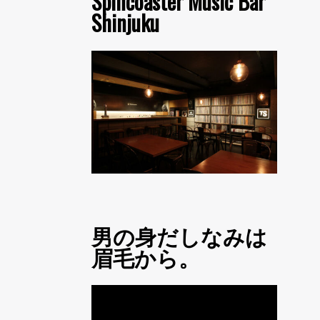
Spincoaster Music Bar
Shinjuku
男の身だしなみは
眉毛から。