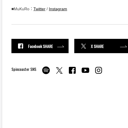
■MuKuRo：
Twitter
/
Instagram
Facebook SHARE
X SHARE
Spincoaster SNS