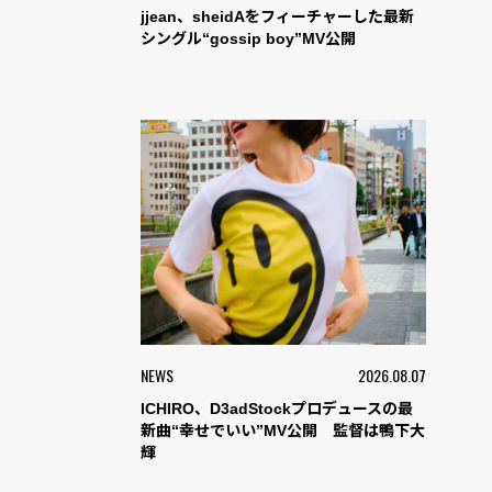
jjean、sheidAをフィーチャーした最新
シングル“gossip boy”MV公開
NEWS
2026.08.07
ICHIRO、D3adStockプロデュースの最
新曲“幸せでいい”MV公開 監督は鴨下大
輝