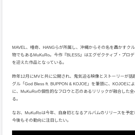
MAVEL、唾奇、HANGらが所属し、沖縄からその名を轟かすクル
物でもあるMuKuRo。今作『BLESS』はエグゼクティブ・プロデ
を迎えた作品となっている。
昨年12月にMVと共に公開され、鬼気迫る映像とストーリーが話
グル「God Bless ft. BUPPON & KOJOE」を筆頭に、KOJO
に、MuKuRoの個性的なフロウと芯のあるリリックが融合した全
る。
なお、MuKuRoは今年、自身初となるアルバムのリリースを予
今後もその動向に注目したい。