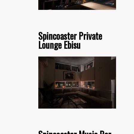
Spincoaster Private
Lounge Ebisu