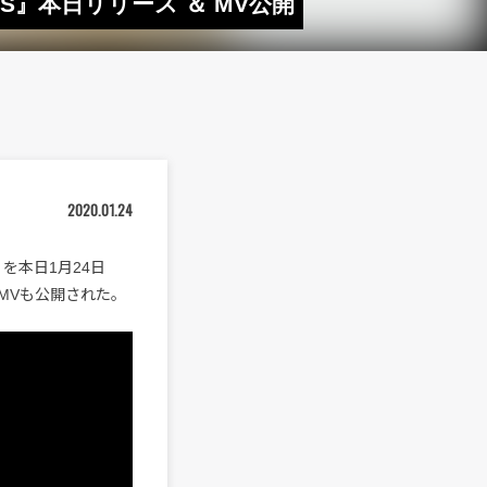
S』本日リリース ＆ MV公開
2020.01.24
』を本日1月24日
のMVも公開された。