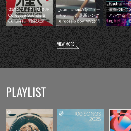
Rachel 
体験型フェス『集楽座
jjean、sheidAをフィー
歌舞伎町で
Collective Sounds &
チャーした最新シング
とかする『
Cultures』開催決定
ル“gossip boy”MV公開
れーーッ』
VIEW MORE
PLAYLIST