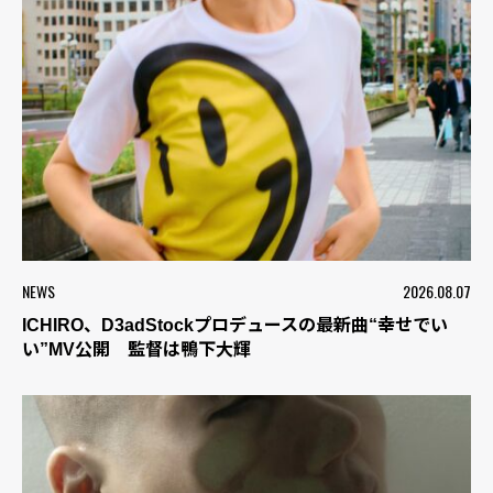
NEWS
2026.08.07
ICHIRO、D3adStockプロデュースの最新曲“幸せでい
い”MV公開 監督は鴨下大輝