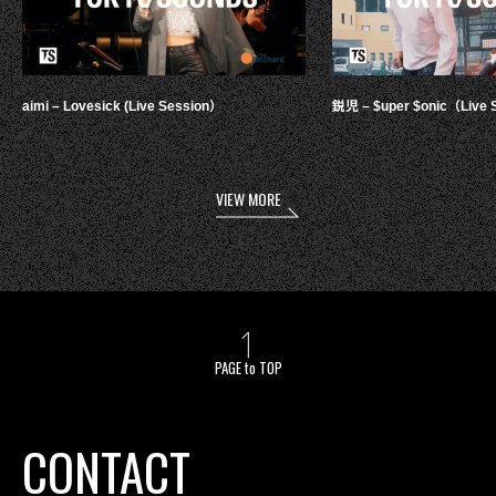
aimi – Lovesick (Live Session）
鋭児 – $uper $onic（Live 
VIEW MORE
PAGE to TOP
CONTACT