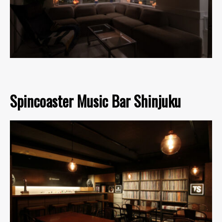
Spincoaster Music Bar Shinjuku