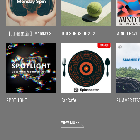
【月曜更新】Monday Spin
100 SONGS OF 2025
MIND TRAVEL
SPOTLIGHT
FabCafe
SUMMER FES
VIEW MORE