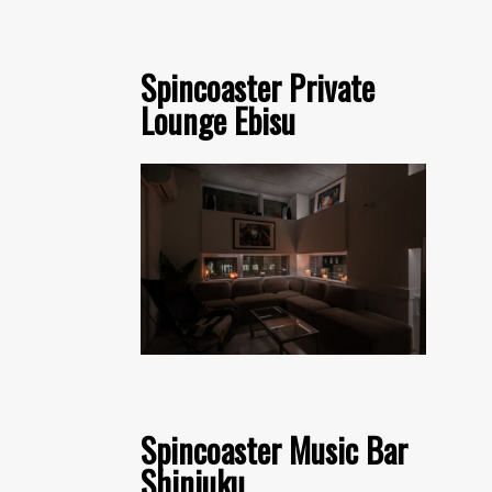
Spincoaster Private
Lounge Ebisu
Spincoaster Music Bar
Shinjuku