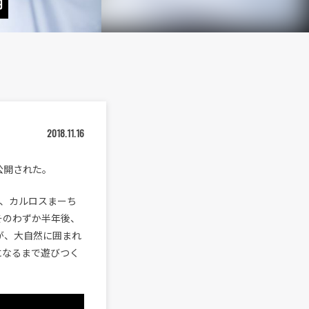
開
2018.11.16
が公開された。
TY、カルロスまーち
そのわずか半年後、
らが、大自然に囲まれ
になるまで遊びつく