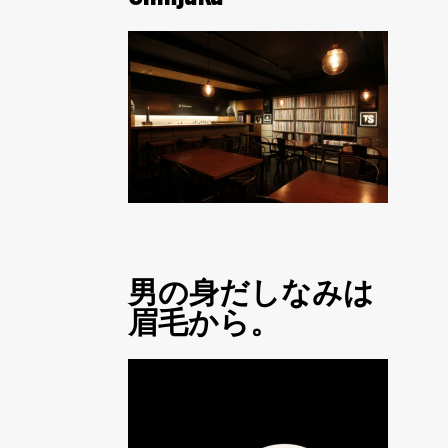
男の身だしなみは
眉毛から。