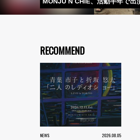
MONJU N CHIE、活動半年
RECOMMEND
NEWS
2026.08.05