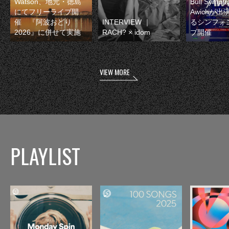
Watson、地元・徳島
Bull Symp
にてフリーライブ開
Awichが
催 『阿波おどり
INTERVIEW ｜
るシンフォ
2026』に併せて実施
RACH? × idom
ブ開催
VIEW MORE
PLAYLIST