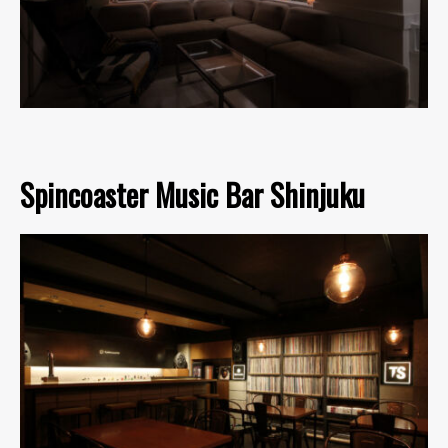
Spincoaster Music Bar Shinjuku