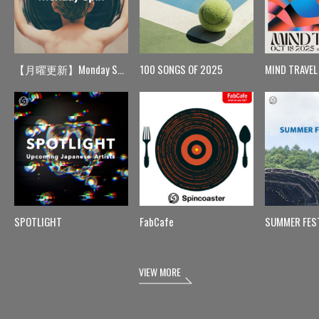
【月曜更新】Monday Spin
100 SONGS OF 2025
MIND TRAVEL
SPOTLIGHT
FabCafe
SUMMER FES
VIEW MORE