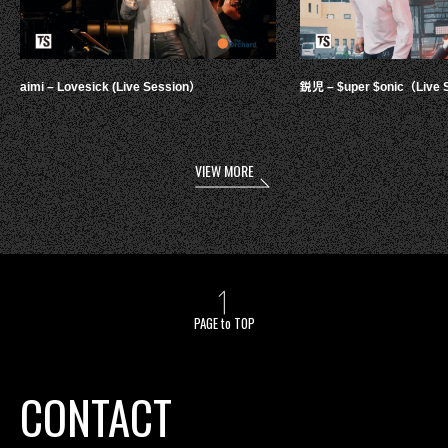
aimi – Lovesick (Live Session）
鋭児 – $uper $onic（Live 
VIEW MORE
PAGE to TOP
CONTACT