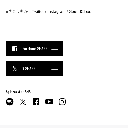
■さとうもか：
Twitter
/
Instagram
/
SoundCloud
Facebook SHARE
X SHARE
Spincoaster SNS