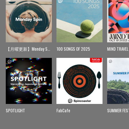
【月曜更新】Monday Spin
100 SONGS OF 2025
MIND TRAVEL
SPOTLIGHT
FabCafe
SUMMER FES