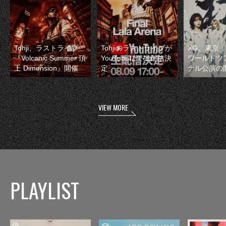
Tohji、ラストライブ
Tohjiのラストライブが
XG、東京
『Volcanic Summer 頂
YouTubeにて生配信決
ワールドツ
上 Dimension』開催
定
ナル公演の
VIEW MORE
PLAYLIST