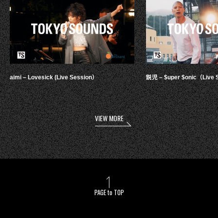
aimi – Lovesick (Live Session）
鋭児 – $uper $onic（Live 
VIEW MORE
PAGE to TOP