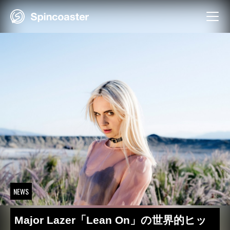
Skip
to
content
NEWS
Major Lazer「Lean On」の世界的ヒッ