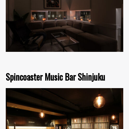
Spincoaster Music Bar Shinjuku