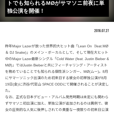
トでも知られるMØがサマソニ前夜に単
独公演を開催！
2016.07.27
昨年Major Lazerが放った世界的大ヒット曲「Lean On（feat.MØ
＆ DJ Snake)」のメイン・ボーカルとして、そして現在大ヒット
中のMajor Lazer最新シングル「Cold Water (feat. Justin Bieber &
MØ)」ではJustin Bieberと共にフィーチャリング・アーティスト
を務めていることでも知られる個性派シンガー、MØ(ムー)。8月
にサマーソニック出演のため初来日する彼女の初単独公演が8月
19日(金)に渋谷/代官山 SPACE ODDにて開催されることが決定し
た。
なお、正式な日本デビュー・アルバム発売時期は未定にも関わら
ずサマソニ初出演に加え、単独公演が追加されるのは異例で、彼
女の圧倒的な人気に後押しされての貴重な一夜限りの初来日公演