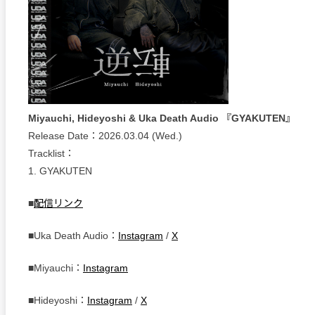
Miyauchi, Hideyoshi & Uka Death Audio 『GYAKUTEN』
Release Date：2026.03.04 (Wed.)
Tracklist：
1. GYAKUTEN
■
配信リンク
■Uka Death Audio：
Instagram
/
X
■Miyauchi：
Instagram
■Hideyoshi：
Instagram
/
X