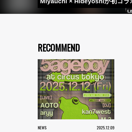
Miyauchi × Hideyoshiが
RECOMMEND
NEWS
2025.12.09