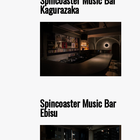
Spincoaster Music Bar
Kagurazaka
Spincoaster Music Bar
Ebisu