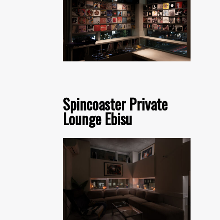
Spincoaster Private
Lounge Ebisu