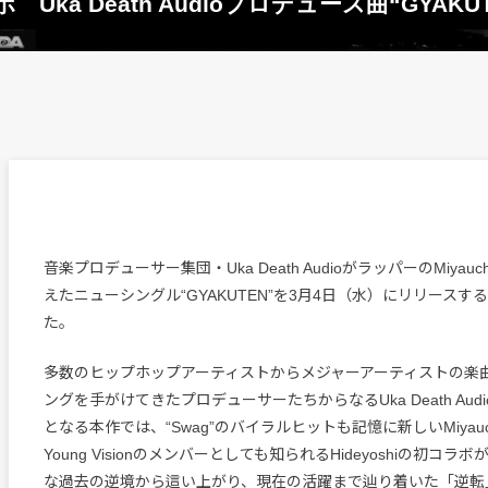
初コラボ Uka Death Audioプロデュース曲“GYA
音楽プロデューサー集団・Uka Death AudioがラッパーのMiyauchi
えたニューシングル“GYAKUTEN”を3月4日（水）にリリースす
た。
多数のヒップホップアーティストからメジャーアーティストの楽
ングを手がけてきたプロデューサーたちからなるUka Death Audi
となる本作では、“Swag”のバイラルヒットも記憶に新しいMiyauch
Young Visionのメンバーとしても知られるHideyoshiの初コ
な過去の逆境から這い上がり、現在の活躍まで辿り着いた「逆転