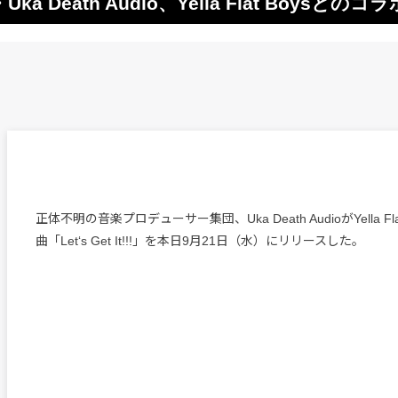
Death Audio、Yella Flat Boysと
正体不明の音楽プロデューサー集団、Uka Death AudioがYella Fl
曲「Letʻs Get It!!!」を本日9月21日（水）にリリースした。