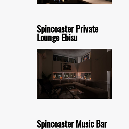
Spincoaster Private
Lounge Ebisu
Spincoaster Music Bar