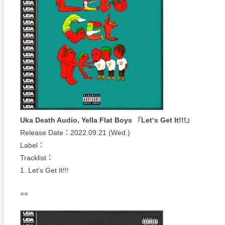
Uka Death Audio, Yella Flat Boys 『Letʻs Get It!!!』
Release Date：2022.09.21 (Wed.)
Label：
Tracklist：
1. Letʻs Get It!!!
==