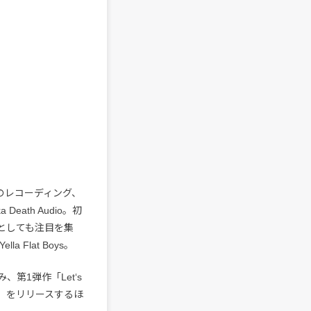
のレコーディング、
ath Audio。初
としても注目を集
Flat Boys。
第1弾作「Letʻs
oys」をリリースするほ