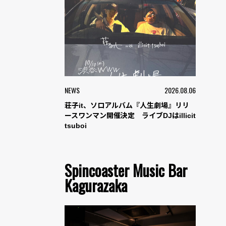
NEWS
2026.08.06
荘子it、ソロアルバム『人生劇場』リリ
ースワンマン開催決定 ライブDJはillicit
tsuboi
Spincoaster Music Bar
Kagurazaka