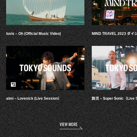
luvis – Oh (Official Music Video)
MIND TRAVEL 2023 
aimi – Lovesick (Live Session）
鋭児 – $uper $onic（Live 
VIEW MORE