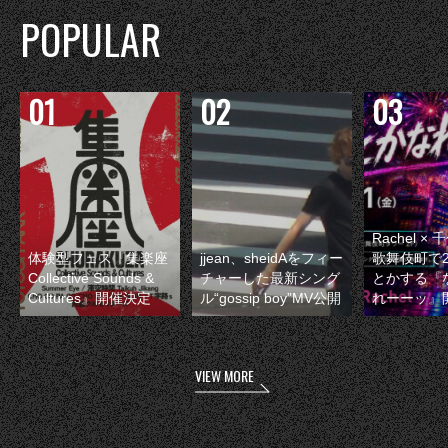
POPULAR
Rachel 
体験型フェス『集楽座
jjean、sheidAをフィー
歌舞伎町で
Collective Sounds &
チャーした最新シング
とかする『
Cultures』開催決定
ル“gossip boy”MV公開
れーーッ』
VIEW MORE