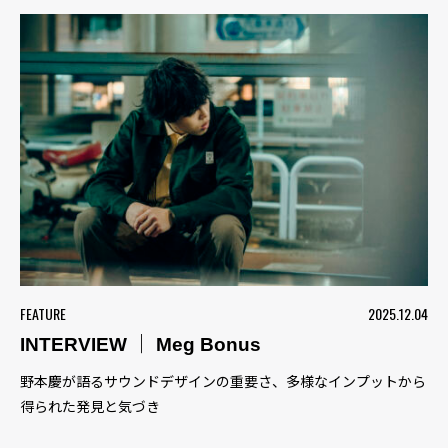
FEATURE
2025.12.04
INTERVIEW ｜ Meg Bonus
野本慶が語るサウンドデザインの重要さ、多様なインプットから
得られた発見と気づき