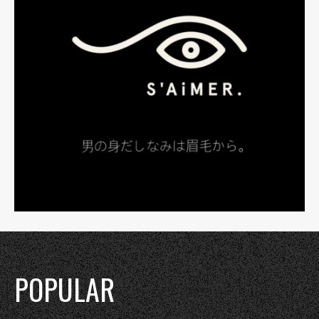
POPULAR