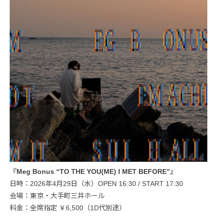
『Meg Bonus “TO THE YOU(ME) I MET BEFORE”』
日時：2026年4月29日（水）OPEN 16:30 / START 17:30
会場：東京・大手町三井ホール
料金：全席指定 ￥6,500（1D代別途）