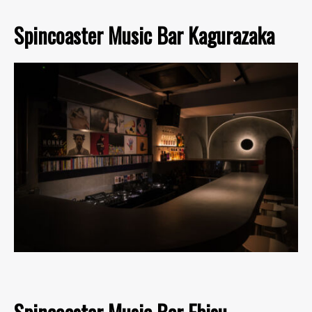
Spincoaster Music Bar Kagurazaka