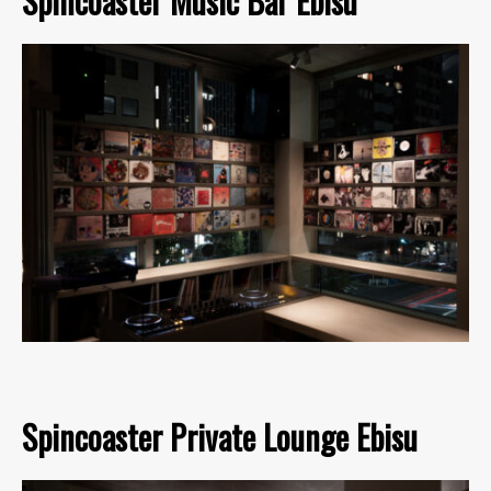
Spincoaster Music Bar Ebisu
Spincoaster Private Lounge Ebisu