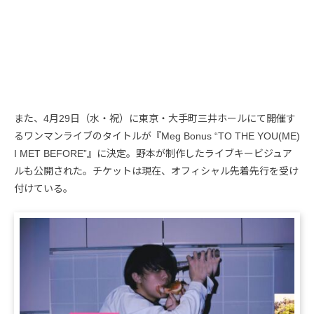
また、4月29日（水・祝）に東京・大手町三井ホールにて開催す
るワンマンライブのタイトルが『Meg Bonus “TO THE YOU(ME)
I MET BEFORE”』に決定。野本が制作したライブキービジュア
ルも公開された。チケットは現在、オフィシャル先着先行を受け
付けている。