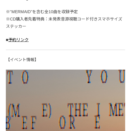
※“MERMAID”を含む全10曲を収録予定
※CD購入者先着特典：未発表音源視聴コード付きスマホサイズ
ステッカー
■
予約リンク
【イベント情報】