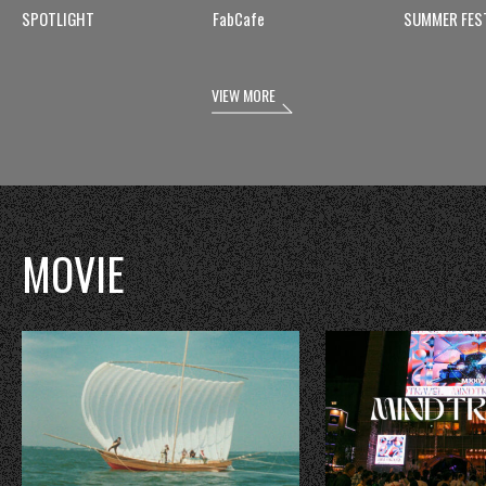
SPOTLIGHT
FabCafe
SUMMER FES
VIEW MORE
MOVIE