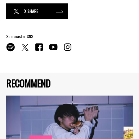
X SHARE
Spincoaster SNS
RECOMMEND