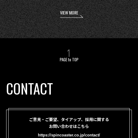
VIEW MORE
PAGE to TOP
CONTACT
ご意見・ご要望、タイアップ、採用に関する
お問い合わせはこちら
https://spincoaster.co.jp/contact/