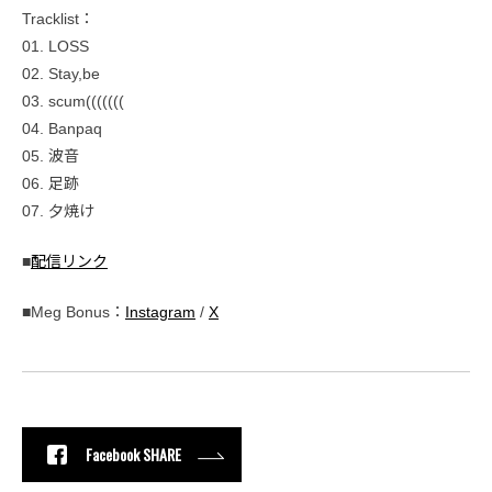
Tracklist：
01. LOSS
02. Stay,be
03. scum(((((((
04. Banpaq
05. 波音
06. 足跡
07. 夕焼け
■
配信リンク
■Meg Bonus：
Instagram
/
X
Facebook SHARE