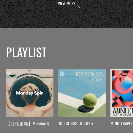
VIEW MORE
PLAYLIST
【月曜更新】Monday Spin
100 SONGS OF 2025
MIND TRAVEL