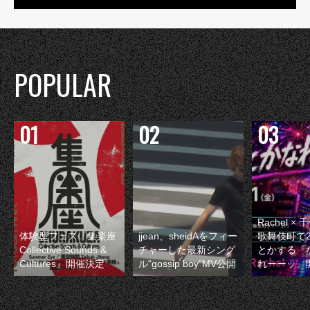
POPULAR
Rachel 
体験型フェス『集楽座
jjean、sheidAをフィー
歌舞伎町で
Collective Sounds &
チャーした最新シング
とかする『
Cultures』開催決定
ル“gossip boy”MV公開
れーーッ』