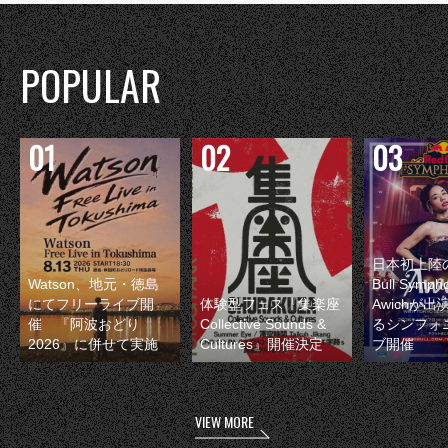
POPULAR
日本初上陸の
Watson、地元・徳島
Bull Symp
にてフリーライブ開
体験型フェス『集楽座
Awichが
催 『阿波おどり
Collective Sounds &
るシンフォ
2026』に併せて実施
Cultures』開催決定
ブ開催
VIEW MORE