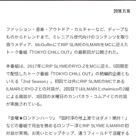
2018.11.16
ファッション・音楽・アウトドア・カルチャーなど、ディープな
ものからトレンドまで、ミレニアル世代向けのコンテンツを取り
扱うメディア、McGuffinにてRIP SLIMEのILMARIをMCに迎えた
トーク番組『TOKYO CHILL OUT』の最新回が公開された。
本番組は、2017年にRIP SLYMEのRYO-ZをMCに迎え、5回限定
で配信したトーク番組『TOKYO CHILL OUT』の続編的企画とも
いえる「2nd Season」。初回では共にRIP SLIMEのMCである
ILMARIとRYO-Zとの対談が、2回目ではILMARIとchelmicoの2組
による鼎談が、3回目の水曜日のカンパネラ・コムアイとの対談
が実施されている。
『金曜★ロンドンハーツ』『田村淳の地上波ではダメ！絶対！』
などの番組で司会を務めるロンブー淳とRIP SLYME ILMARIの初
対談が実現。お笑いとヒップホップ、違うフィールドで活躍する