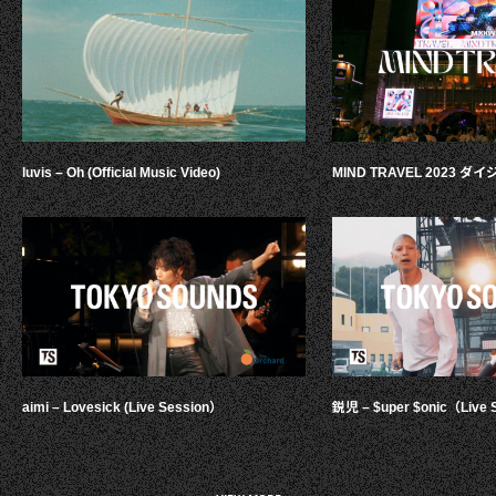
luvis – Oh (Official Music Video)
MIND TRAVEL 2023 
aimi – Lovesick (Live Session）
鋭児 – $uper $onic（Live 