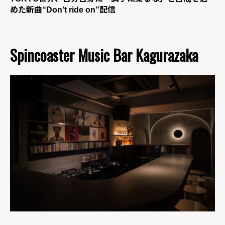
めた新曲“Don’t ride on”配信
Spincoaster Music Bar Kagurazaka