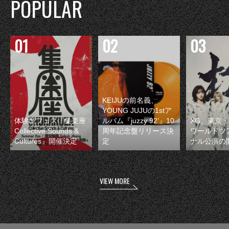
POPULAR
KEIJUの前名義、
YOUNG JUJUの1stア
体験型フェス『集楽座
ルバム『juzzy 92’』10
XG、東京
Collective Sounds &
周年記念盤リリース決
ワールドツ
Cultures』開催決定
定
ナル公演の
VIEW MORE