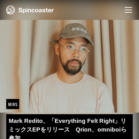
Skip
to
content
NEWS
Mark Redito、「Everything Felt Right」リ
ミックスEPをリリース Qrion、omniboiら
参加