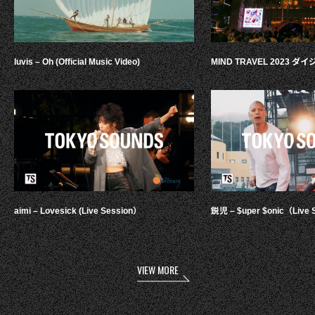
luvis – Oh (Official Music Video)
MIND TRAVEL 2023 
aimi – Lovesick (Live Session）
鋭児 – $uper $onic（Live 
VIEW MORE