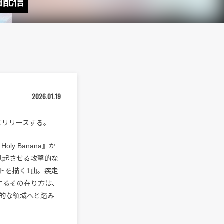
曲配信
2026.01.19
（水）にリリースする。
ly Banana』か
想起させる攻撃的な
トを描く1曲。疾走
するその在り方は、
的な領域へと踏み