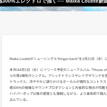
0%エレクトロで描く── Maika Loubté新
Maika Loubtéがニューシングル“Kingyo-bachi”を1月21日
本作は4月1日（水）にリリース予定のニューアルバム『House of Ho
らの第4弾先行シングル。アシッドトランスやレイヴサウンドを
トラックと、冷ややかに語りかけるボーカルが強烈なコントラス
感300%の極端なサウンドプロダクションと内省的な視点が同居
ハイパーポップ以後の感覚とも接続しながら、より身体的で個人
込んでいる。