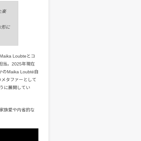
た楽
な形に
a Loubteとコ
担当。2025年現在
ika Loubté自
のメタファーとして
うに展開してい
家族愛や内省的な