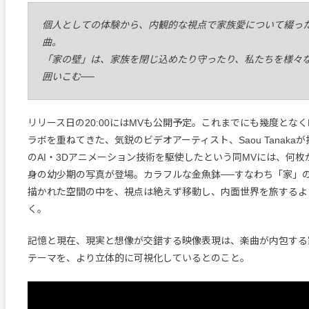
個人としての体験から、内観的な視点で家族愛について綴っ
曲。
「家の壁」は、家族を閉じ込めたり守ったり、私たちを様々
囲いこむ──
リリース日の20:00にはMVも公開予定。これまでにも幾度となくMaik
ラボを重ねてきた、気鋭のビデオアーティスト、Saou Tanakaが
のAI・3Dアニメーション技術を駆使したという同MVには、何枚かのMa
身の幼少期の写真が登場。カラフルな金魚鉢──すなわち「家」
描かれた空間の中を、視点は絶えず移動し、内面世界を旅するよ
く。
記憶と現在、現実と想像が交錯する映像表現は、楽曲が内包する
テーマを、より立体的に可視化しているとのこと。