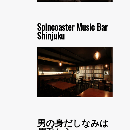
Spincoaster Music Bar
Shinjuku
男の身だしなみは