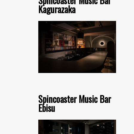
Spincoaster Music Bar
Kagurazaka
Spincoaster Music Bar
Ebisu