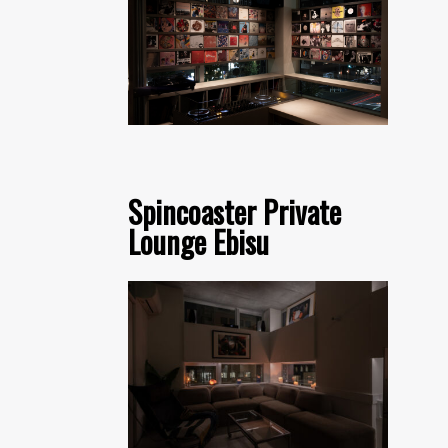
Spincoaster Private
Lounge Ebisu