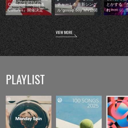
Collective Sounds &
チャーした最新シング
とかする『
Cultures』開催決定
ル“gossip boy”MV公開
れーーッ』
VIEW MORE
PLAYLIST