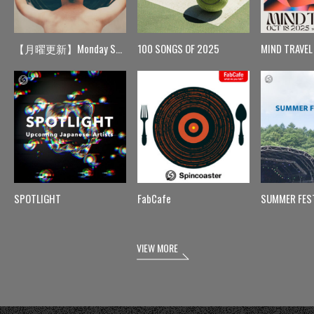
【月曜更新】Monday Spin
100 SONGS OF 2025
MIND TRAVEL
SPOTLIGHT
FabCafe
SUMMER FES
VIEW MORE