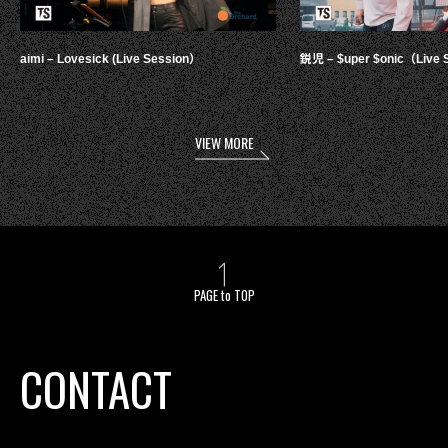
aimi – Lovesick (Live Session）
鋭児 – $uper $onic（Live 
VIEW MORE
PAGE to TOP
CONTACT