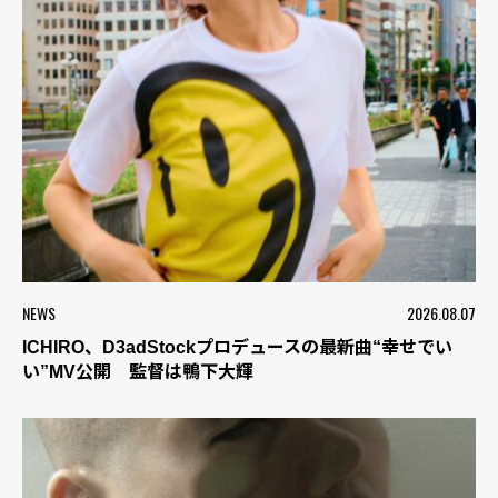
NEWS
2026.08.07
ICHIRO、D3adStockプロデュースの最新曲“幸せでい
い”MV公開 監督は鴨下大輝