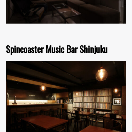
Spincoaster Music Bar Shinjuku