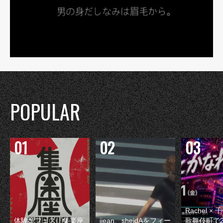
POPULAR
Rachel 
体験型フェス『集楽座
jjean、sheidAをフィー
歌舞伎町で