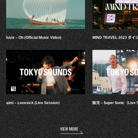
luvis – Oh (Official Music Video)
MIND TRAVEL 2023 
aimi – Lovesick (Live Session）
鋭児 – $uper $onic（Live 
VIEW MORE