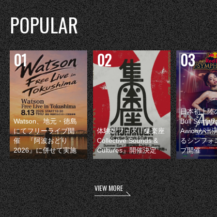
POPULAR
日本初上陸の
Watson、地元・徳島
Bull Symp
にてフリーライブ開
体験型フェス『集楽座
Awichが
催 『阿波おどり
Collective Sounds &
るシンフォ
2026』に併せて実施
Cultures』開催決定
ブ開催
VIEW MORE