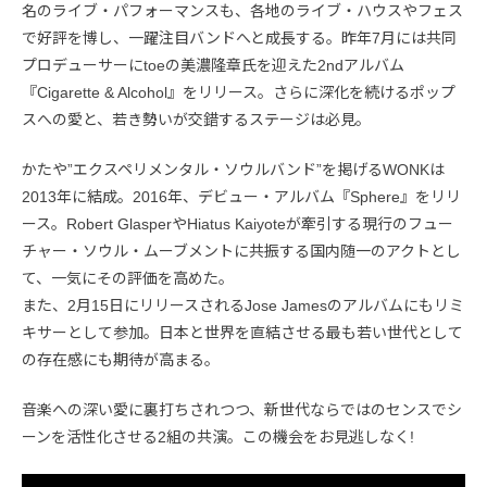
名のライブ・パフォーマンスも、各地のライブ・ハウスやフェス
で好評を博し、一躍注目バンドへと成長する。昨年7月には共同
プロデューサーにtoeの美濃隆章氏を迎えた2ndアルバム
『Cigarette & Alcohol』をリリース。さらに深化を続けるポップ
スへの愛と、若き勢いが交錯するステージは必見。
かたや”エクスペリメンタル・ソウルバンド”を掲げるWONKは
2013年に結成。2016年、デビュー・アルバム『Sphere』をリリ
ース。Robert GlasperやHiatus Kaiyoteが牽引する現行のフュー
チャー・ソウル・ムーブメントに共振する国内随一のアクトとし
て、一気にその評価を高めた。
また、2月15日にリリースされるJose Jamesのアルバムにもリミ
キサーとして参加。日本と世界を直結させる最も若い世代として
の存在感にも期待が高まる。
音楽への深い愛に裏打ちされつつ、新世代ならではのセンスでシ
ーンを活性化させる2組の共演。この機会をお見逃しなく!