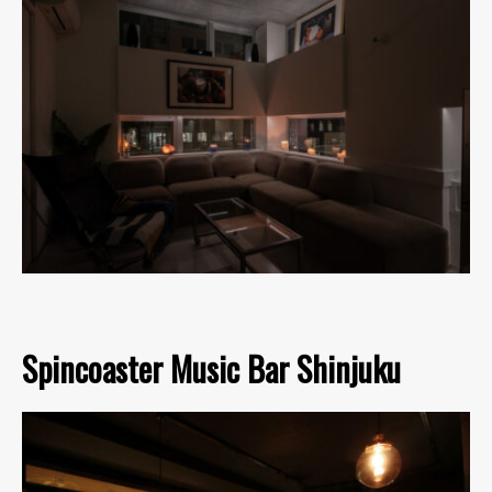
Spincoaster Music Bar Shinjuku