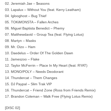
02. Jeremiah Jae – $easons
03. Lapalux – Without You (feat. Kerry Leatham)
04. Iglooghost – Bug Thief
05. TOKiMONSTA – Fallen Arches
06. Miguel Baptista Benedict – Phemy
07. Matthewdavid – Group Tea (feat. Flying Lotus)
08. Martyn – Masks
09. Mr. Oizo – Ham
10. Daedelus – Order Of The Golden Dawn
11. Jameszoo – Flake
12. Taylor McFerrin – Place In My Heart (feat. RYAT)
13. MONO/POLY – Needs Deodorant
14. Thundercat – Them Changes
15. DJ Paypal – Slim Trak VIP
16. Thundercat – Friend Zone (Ross from Friends Remix)
17. Brandon Coleman – Walk Free (Flying Lotus Remix)
[DISC 02]