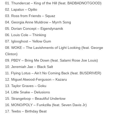
01. Thundercat – King of the Hill (feat. BADBADNOTGOOD)
02. Lapalux – Opilio
03. Ross from Friends – Squaz
04. Georgia Anne Muldrow – Myrrh Song
05. Dorian Concept – Eigendynamik
06. Louis Cole – Thinking
07. Iglooghost – Yellow Gum
08. WOKE – The Lavishments of Light Looking (feat. George
Clinton)
09. PBDY – Bring Me Down (feat. Salami Rose Joe Louis)
10. Jeremiah Jae – Black Salt
11. Flying Lotus – Ain’t No Coming Back (feat. BUSDRIVER)
12. Miguel Atwood-Ferguson – Kazaru
13. Taylor Graves – Goku
14. Little Snake – Delusions
15. Strangeloop – Beautiful Undertow
16. MONO/POLY – Funkzilla (feat. Seven Davis Jr)
17. Teebs – Birthday Beat