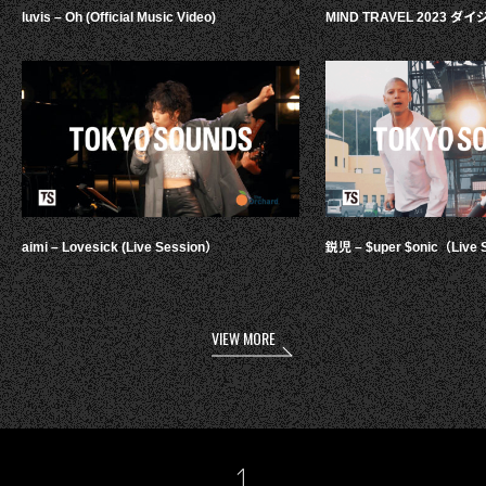
luvis – Oh (Official Music Video)
MIND TRAVEL 2023 
aimi – Lovesick (Live Session）
鋭児 – $uper $onic（Live 
VIEW MORE