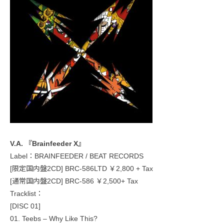
V.A. 『Brainfeeder X』
Label：BRAINFEEDER / BEAT RECORDS
[限定国内盤2CD] BRC-586LTD ￥2,800 + Tax
[通常国内盤2CD] BRC-586 ￥2,500+ Tax
Tracklist：
[DISC 01]
01. Teebs – Why Like This?