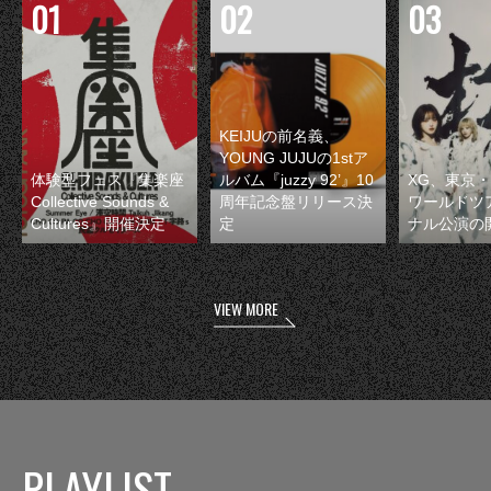
KEIJUの前名義、
YOUNG JUJUの1stア
体験型フェス『集楽座
ルバム『juzzy 92’』10
XG、東京
Collective Sounds &
周年記念盤リリース決
ワールドツ
Cultures』開催決定
定
ナル公演の
VIEW MORE
PLAYLIST