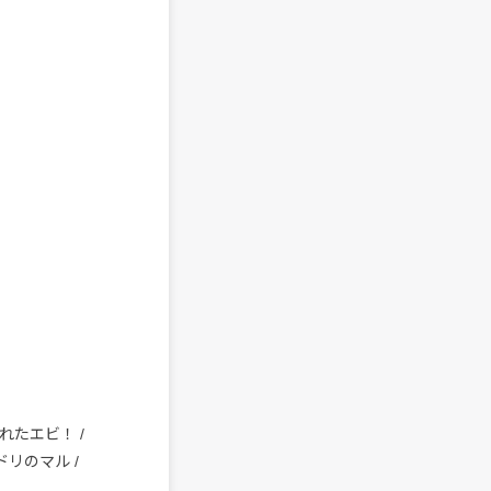
溺れたエビ！ /
 ミドリのマル /