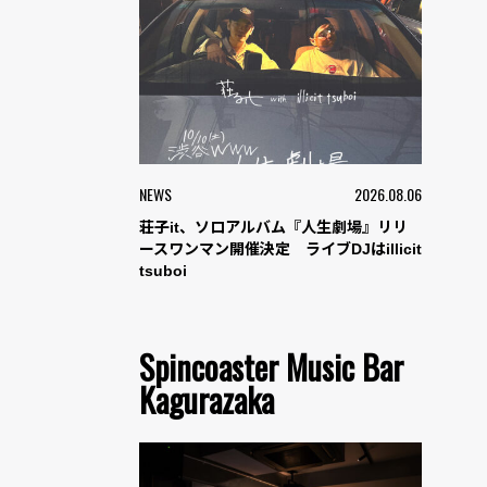
NEWS
2026.08.06
荘子it、ソロアルバム『人生劇場』リリ
ースワンマン開催決定 ライブDJはillicit
tsuboi
Spincoaster Music Bar
Kagurazaka