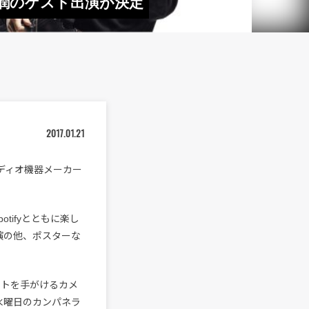
本潤のゲスト出演が決定
2017.01.21
ーディオ機器メーカー
tifyとともに楽し
演の他、ポスターな
ストを手がけるカメ
水曜日のカンパネラ