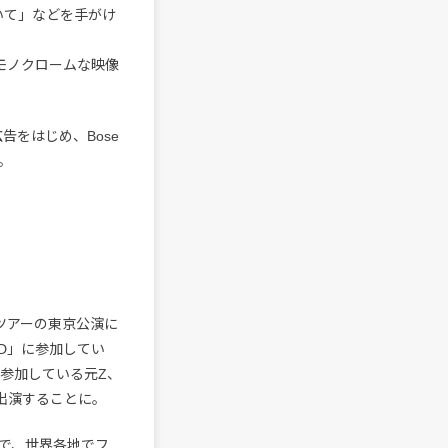
いて」などを手がけ
のモノクロームな映像
広告をはじめ、Bose
。
ツアーの東京公演に
D」に参加してい
」に参加している元Z、
ゲスト出演することに。
で、世界各地でフ