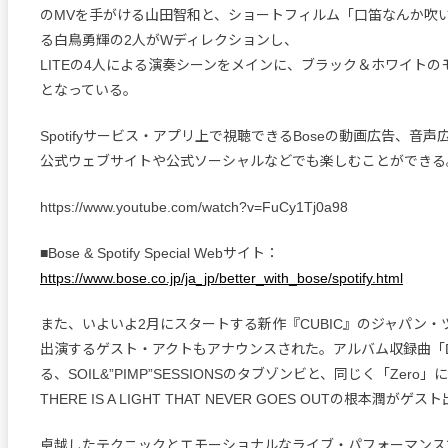
のMVを手がける山田智和と、ショートフィルム「口笛なんか吹
る白鳥勇輝の2人がWディレクションし、
LITEの4人による演奏シーンをメインに、ブラック＆ホワイト
となっている。
Spotifyサービス・アプリ上で視聴できるBoseの動画広告、音声
公式ウェブサイトや公式ソーシャルなどでも楽しむことができる
https://www.youtube.com/watch?v=FuCy1Tj0a98
■Bose & Spotify Special Webサイト：
https://www.bose.co.jp/ja_jp/better_with_bose/spotify.html
また、いよいよ2月にスタートする新作『CUBIC』のジャパン・
出演するゲスト・アクトもアナウンスされた。アルバム収録曲「
る、SOIL&”PIMP”SESSIONSのタブゾンビと、同じく「Zero
THERE IS A LIGHT THAT NEVER GOES OUTの根本潤が
卓越したテクニックとエモーショナルなライブ・パフォーマンス