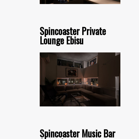
Spincoaster Private
Lounge Ebisu
Spincoaster Music Bar