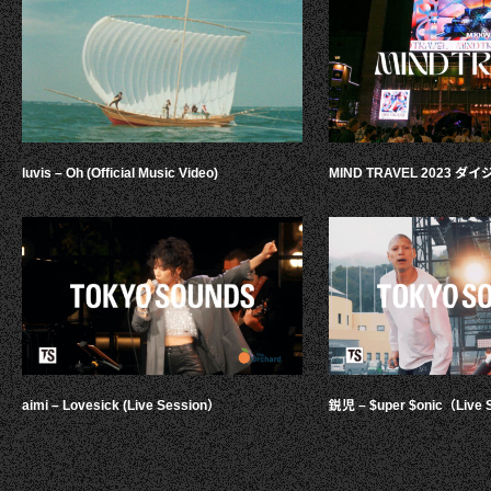
luvis – Oh (Official Music Video)
MIND TRAVEL 2023 
aimi – Lovesick (Live Session）
鋭児 – $uper $onic（Live 