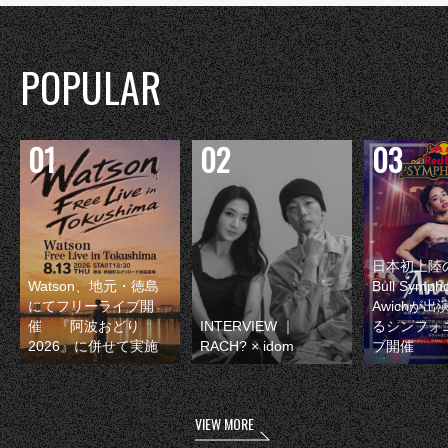
POPULAR
日本初上陸の
Watson、地元・徳島
Bull Symp
にてフリーライブ開
Awichが
催 『阿波おどり
INTERVIEW ｜
るシンフォ
2026』に併せて実施
RACH? × idom
ブ開催
VIEW MORE