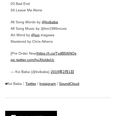
03.Bad End
04.Leave Me Alone
All Song Words by
@kvibaba
All Song Music by @km1986music
Art Word by
@jun
.inagawa
Mastered by Chris Athens
[Pre Order Now]
https://t.co/TvdB5I6NQs
pic.twitter.com/hvJ0oIdpUc
— Kvi Baba (@kvibaba)
2019年2月1日
■Kvi Baba：
Twitter
/
Instagram
/
SoundCloud