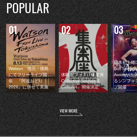
POPULAR
日本初上陸の
Watson、地元・徳島
Bull Symp
にてフリーライブ開
体験型フェス『集楽座
Awichが
催 『阿波おどり
Collective Sounds &
るシンフォ
2026』に併せて実施
Cultures』開催決定
ブ開催
VIEW MORE