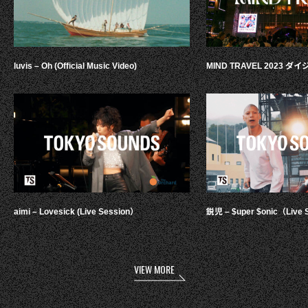
luvis – Oh (Official Music Video)
MIND TRAVEL 2023 
aimi – Lovesick (Live Session）
鋭児 – $uper $onic（Live 
VIEW MORE