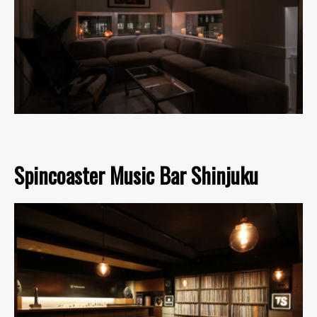
Spincoaster Music Bar Shinjuku