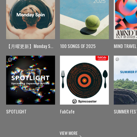
【月曜更新】Monday Spin
100 SONGS OF 2025
MIND TRAVEL
SPOTLIGHT
FabCafe
SUMMER FES
VIEW MORE