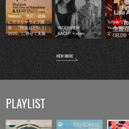
Watson、地元・徳島
にてフリーライブ開
Tohjiのラ
催 『阿波おどり
INTERVIEW ｜
YouTube
2026』に併せて実施
RACH? × idom
定
VIEW MORE
PLAYLIST