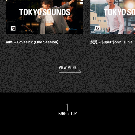
aimi – Lovesick (Live Session）
鋭児 – $uper $onic（Live 
VIEW MORE
PAGE to TOP