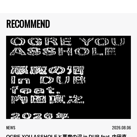
RECOMMEND
NEWS
2026.08.06
OGRE YOU ASSHOLEと悪魔の沼 in DUB feat. 内田直