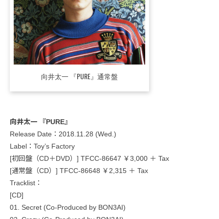
向井太一 『PURE』通常盤
向井太一 『PURE』
Release Date：2018.11.28 (Wed.)
Label：Toy’s Factory
[初回盤（CD＋DVD）] TFCC-86647 ￥3,000 ＋ Tax
[通常盤（CD）] TFCC-86648 ￥2,315 ＋ Tax
Tracklist：
[CD]
01. Secret (Co-Produced by BON3AI)