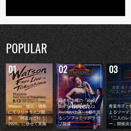
POPULAR
日本初上陸の『Red
Watson、地元・徳島
Bull Symphonic』に
青葉市子と
にてフリーライブ開
Awichが出演 4都市巡
よるツーマ
催 『阿波おどり
るシンフォニックライ
『二人のレ
2026』に併せて実施
ブ開催
ー』開催決