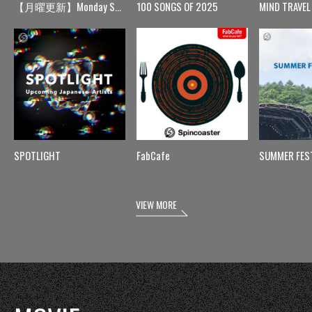
【月曜更新】Monday Spin
100 SONGS OF 2025
MIND TRAVEL
SPOTLIGHT
FabCafe
SUMMER FES
VIEW MORE