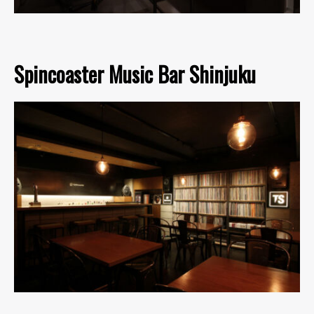
Spincoaster Music Bar Shinjuku