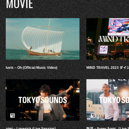
MOVIE
luvis – Oh (Official Music Video)
MIND TRAVEL 2023 
aimi – Lovesick (Live Session）
鋭児 – $uper $onic（Live 