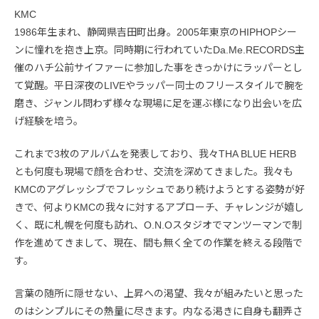
KMC
1986年生まれ、静岡県吉田町出身。2005年東京のHIPHOPシー
ンに憧れを抱き上京。同時期に行われていたDa.Me.RECORDS主
催のハチ公前サイファーに参加した事をきっかけにラッパーとし
て覚醒。平日深夜のLIVEやラッパー同士のフリースタイルで腕を
磨き、ジャンル問わず様々な現場に足を運ぶ様になり出会いを広
げ経験を培う。
これまで3枚のアルバムを発表しており、我々THA BLUE HERB
とも何度も現場で顔を合わせ、交流を深めてきました。我々も
KMCのアグレッシブでフレッシュであり続けようとする姿勢が好
きで、何よりKMCの我々に対するアプローチ、チャレンジが嬉し
く、既に札幌を何度も訪れ、O.N.Oスタジオでマンツーマンで制
作を進めてきまして、現在、間も無く全ての作業を終える段階で
す。
言葉の随所に隠せない、上昇への渇望、我々が組みたいと思った
のはシンプルにその熱量に尽きます。内なる渇きに自身も翻弄さ