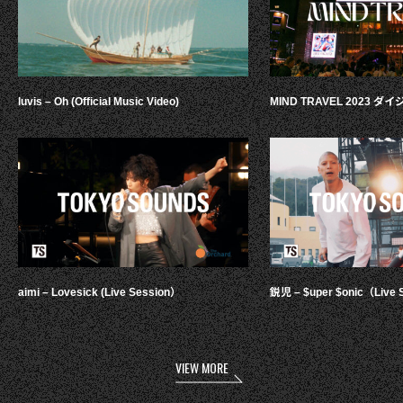
luvis – Oh (Official Music Video)
MIND TRAVEL 2023 
aimi – Lovesick (Live Session）
鋭児 – $uper $onic（Live 
VIEW MORE