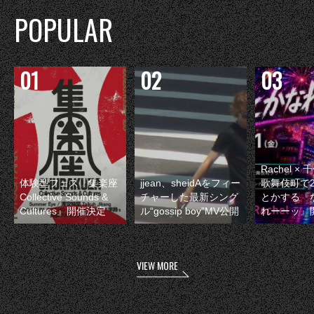
POPULAR
Rachel 
体験型フェス『集楽座
jjean、sheidAをフィー
歌舞伎町で
Collective Sounds &
チャーした最新シング
とかする『
Cultures』開催決定
ル“gossip boy”MV公開
れーーッ』
VIEW MORE