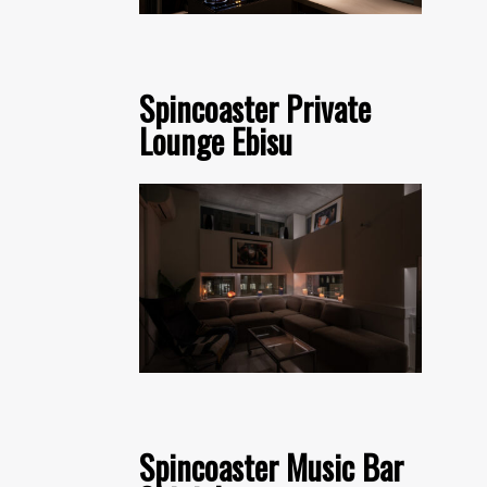
Spincoaster Private
Lounge Ebisu
Spincoaster Music Bar