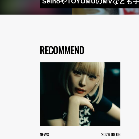
SeihoやTOYOMUのMVなども手
RECOMMEND
NEWS
2026.08.06