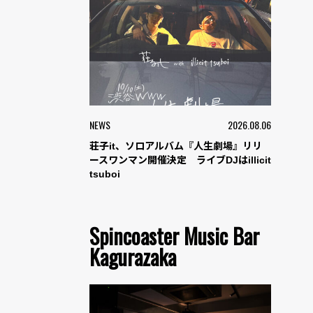
NEWS
2026.08.06
荘子it、ソロアルバム『人生劇場』リリ
ースワンマン開催決定 ライブDJはillicit
tsuboi
Spincoaster Music Bar
Kagurazaka