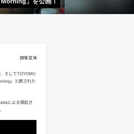
Morning」を公開！
2016.12.14
、そしてTOYOMU
orning」と題された
kadadaによる寝起き
。