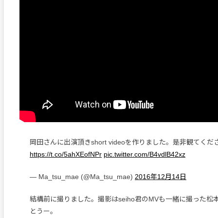
岡田さんに出演頂きshort videoを作りました。是非観てく
https://t.co/5ahXEofNPr
pic.twitter.com/B4vdlB42xz
— Ma_tsu_mae (@Ma_tsu_mae)
2016年12月14日
結構前に撮りました。撮影はseiho君のMVも一緒に撮った松
とうー。