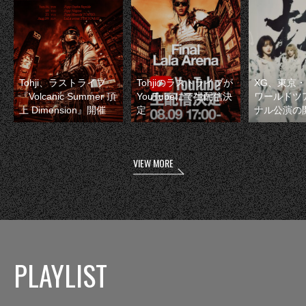
Tohji、ラストライブ
Tohjiのラストライブが
XG、東京
『Volcanic Summer 頂
YouTubeにて生配信決
ワールドツ
上 Dimension』開催
定
ナル公演の
VIEW MORE
PLAYLIST