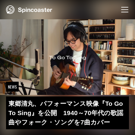
Skip
to
content
NEWS
東郷清丸、パフォーマンス映像『To Go
To Sing』を公開 1940～70年代の歌謡
曲やフォーク・ソングを7曲カバー