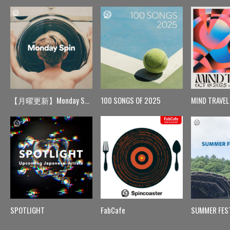
【月曜更新】Monday Spin
100 SONGS OF 2025
MIND TRAVEL
SPOTLIGHT
FabCafe
SUMMER FES