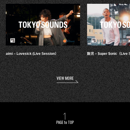
aimi – Lovesick (Live Session）
鋭児 – $uper $onic（Live 
VIEW MORE
PAGE to TOP