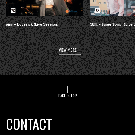
aimi – Lovesick (Live Session）
鋭児 – $uper $onic（Live 
VIEW MORE
PAGE to TOP
CONTACT