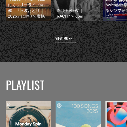
にてフリーライブ開
Awichが
催 『阿波おどり
INTERVIEW ｜
るシンフォ
2026』に併せて実施
RACH? × idom
ブ開催
VIEW MORE
PLAYLIST