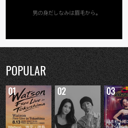
POPULAR
日本初上陸の
Watson、地元・徳島
Bull Symp