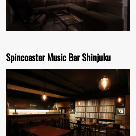
Spincoaster Music Bar Shinjuku