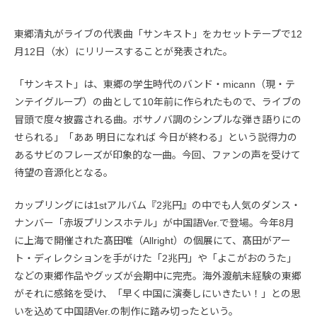
東郷清丸がライブの代表曲「サンキスト」をカセットテープで12
月12日（水）にリリースすることが発表された。
「サンキスト」は、東郷の学生時代のバンド・micann（現・テ
ンテイグループ）の曲として10年前に作られたもので、ライブの
冒頭で度々披露される曲。ボサノバ調のシンプルな弾き語りにの
せられる」「ああ 明日になれば 今日が終わる」という説得力の
あるサビのフレーズが印象的な一曲。今回、ファンの声を受けて
待望の音源化となる。
カップリングには1stアルバム『2兆円』の中でも人気のダンス・
ナンバー「赤坂プリンスホテル」が中国語Ver.で登場。今年8月
に上海で開催された髙田唯（Allright）の個展にて、髙田がアー
ト・ディレクションを手がけた「2兆円」や「よこがおのうた」
などの東郷作品やグッズが会期中に完売。海外渡航未経験の東郷
がそれに感銘を受け、「早く中国に演奏しにいきたい！」との思
いを込めて中国語Ver.の制作に踏み切ったという。