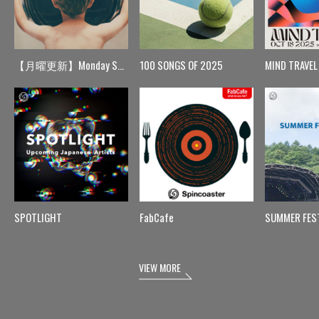
【月曜更新】Monday Spin
100 SONGS OF 2025
MIND TRAVEL
SPOTLIGHT
FabCafe
SUMMER FES
VIEW MORE