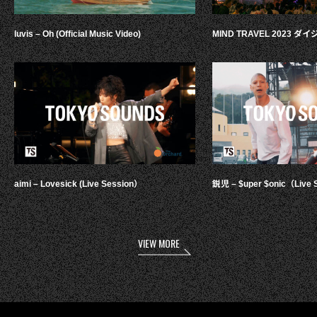
luvis – Oh (Official Music Video)
MIND TRAVEL 2023 
aimi – Lovesick (Live Session）
鋭児 – $uper $onic（Live 
VIEW MORE