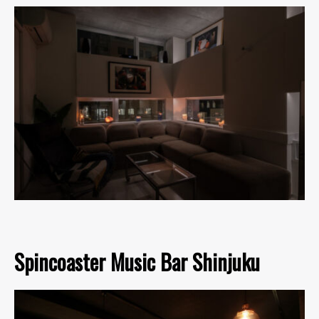
Spincoaster Music Bar Shinjuku