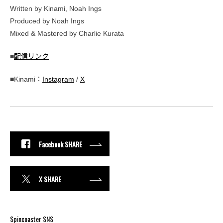
Written by Kinami, Noah Ings
Produced by Noah Ings
Mixed & Mastered by Charlie Kurata
■
配信リンク
■Kinami：
Instagram
/
X
Facebook SHARE
X SHARE
Spincoaster SNS