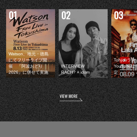
Watson、地元・徳島
にてフリーライブ開
Tohjiのラ
催 『阿波おどり
INTERVIEW ｜
YouTube
2026』に併せて実施
RACH? × idom
定
VIEW MORE