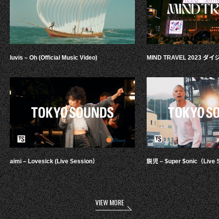
luvis – Oh (Official Music Video)
MIND TRAVEL 2023 
aimi – Lovesick (Live Session）
鋭児 – $uper $onic（Live 
VIEW MORE