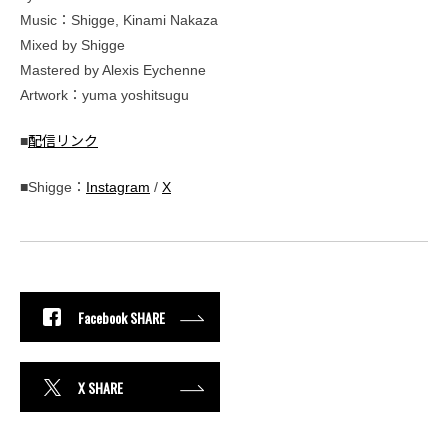
Music：Shigge, Kinami Nakaza
Mixed by Shigge
Mastered by Alexis Eychenne
Artwork：yuma yoshitsugu
■
配信リンク
■Shigge：
Instagram
/
X
Facebook SHARE
X SHARE