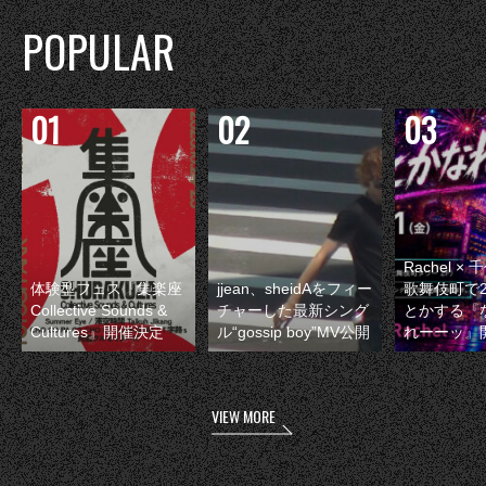
POPULAR
Rachel 
体験型フェス『集楽座
jjean、sheidAをフィー
歌舞伎町で
Collective Sounds &
チャーした最新シング
とかする『
Cultures』開催決定
ル“gossip boy”MV公開
れーーッ』
VIEW MORE