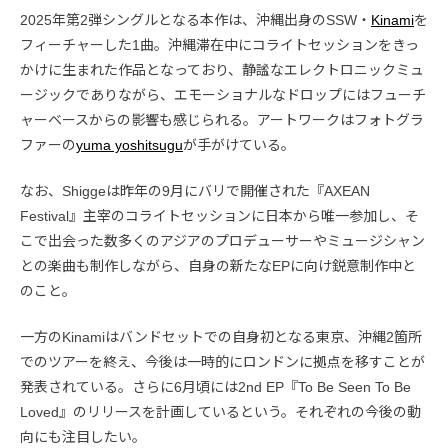
2025年第2弾シングルとなる本作は、沖縄出身のSSW・
Kinami
を
フィーチャーした1曲。沖縄滞在中にコライトセッションをきっ
かけに生まれた作品となっており、静謐なエレクトロニックミュ
ージックでありながら、エモーショナルなドロップにはフューチ
ャーベースからの影響も感じられる。アートワークはフォトグラ
ファーの
yuma yoshitsugu
が手がけている。
なお、Shiggeは昨年の9月にバリで開催された『AXEAN
Festival』主宰のコライトセッションに日本から唯一参加し、そ
こで出会った数多くのアジアのプロデューサーやミュージシャン
との楽曲も制作しながら、自身の新たなEPに向け鋭意制作中と
のこと。
一方のKinamiはバンドセットでの自身初となる東京、沖縄2箇所
でのツアーを終え、今後は一時的にロンドンに拠点を移すことが
発表されている。さらに6月頃には2nd EP『To Be Seen To Be
Loved』のリリースを計画しているという。それぞれの今後の動
向にも注目したい。