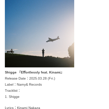
Shigge 『Eﬀortlessly feat. Kinami』
Release Date：2025.03.28 (Fri.)
Label：Namy& Records
Tracklist：
1. Shigge
Lyrics：Kinami Nakaza