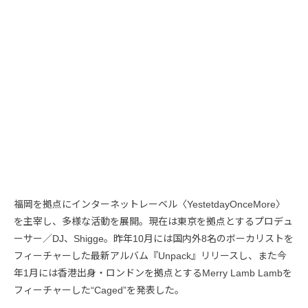
福岡を拠点にインターネットレーベル〈YestetdayOnceMore〉
を主宰し、多様な活動を展開。現在は東京を拠点とするプロデュ
ーサー／DJ、Shigge。昨年10月には国内外8名のボーカリストを
フィーチャーした最新アルバム『Unpack』リリースし、また今
年1月には香港出身・ロンドンを拠点とするMerry Lamb Lambを
フィーチャーした“Caged”を発表した。