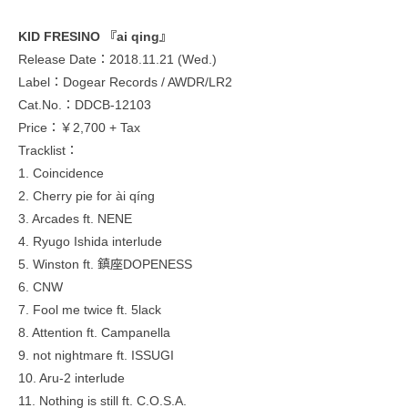
KID FRESINO 『ai qing』
Release Date：2018.11.21 (Wed.)
Label：Dogear Records / AWDR/LR2
Cat.No.：DDCB-12103
Price：￥2,700 + Tax
Tracklist：
1. Coincidence
2. Cherry pie for ài qíng
3. Arcades ft. NENE
4. Ryugo Ishida interlude
5. Winston ft. 鎮座DOPENESS
6. CNW
7. Fool me twice ft. 5lack
8. Attention ft. Campanella
9. not nightmare ft. ISSUGI
10. Aru-2 interlude
11. Nothing is still ft. C.O.S.A.