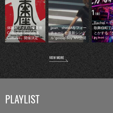
Rachel 
体験型フェス『集楽座
jjean、sheidAをフィー
歌舞伎町で
Collective Sounds &
チャーした最新シング
とかする『
Cultures』開催決定
ル“gossip boy”MV公開
れーーッ』
VIEW MORE
PLAYLIST