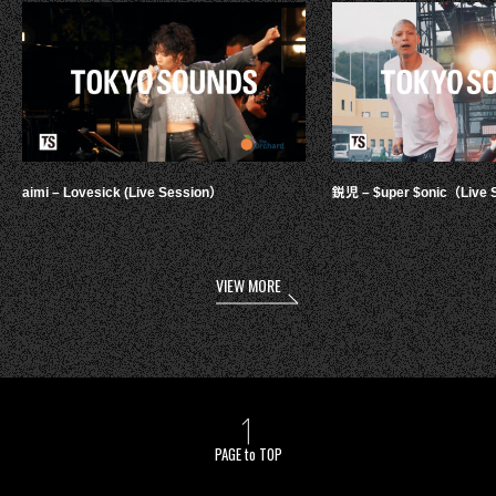
aimi – Lovesick (Live Session）
鋭児 – $uper $onic（Live 
VIEW MORE
PAGE to TOP