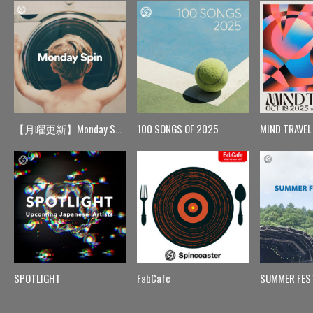
【月曜更新】Monday Spin
100 SONGS OF 2025
MIND TRAVEL
SPOTLIGHT
FabCafe
SUMMER FES