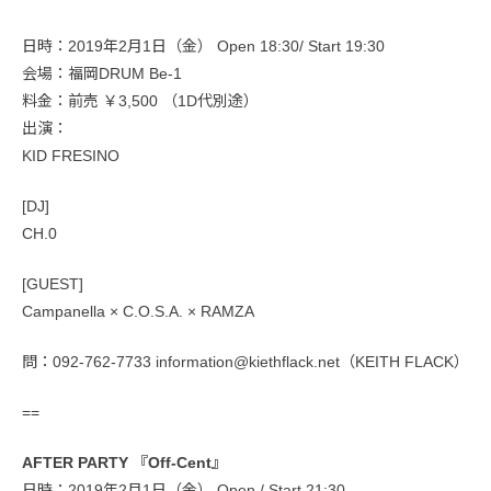
日時：2019年2月1日（金） Open 18:30/ Start 19:30
会場：福岡DRUM Be-1
料金：前売 ￥3,500 （1D代別途）
出演：
KID FRESINO
[DJ]
CH.0
[GUEST]
Campanella × C.O.S.A. × RAMZA
問：092-762-7733 information@kiethflack.net（KEITH FLACK）
==
AFTER PARTY 『Off-Cent』
日時：2019年2月1日（金） Open / Start 21:30