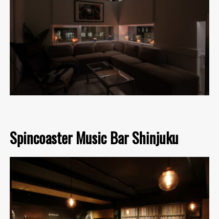
Spincoaster Music Bar Shinjuku