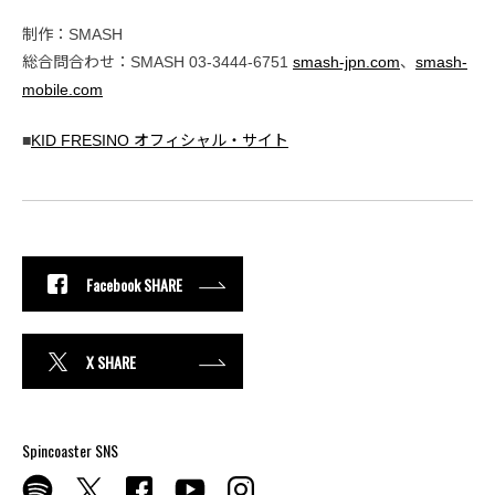
制作：SMASH
総合問合わせ：SMASH 03-3444-6751
smash-jpn.com
、
smash-
mobile.com
■
KID FRESINO オフィシャル・サイト
Facebook SHARE
X SHARE
Spincoaster SNS