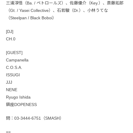
三浦淳悟（Ba. / ペトロールズ）、佐藤優介（Key.）、斎藤拓郎
（Gt. / Yasei Collective）、石若駿（Dr.）、小林うてな
（Steelpan / Black Boboi）
[DJ]
CH.0
[GUEST]
Campanella
C.O.S.A.
ISSUGI
JJJ
NENE
Ryugo Ishida
鎮座DOPENESS
問：03-3444-6751（SMASH）
==