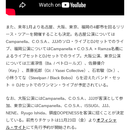
また、来年1月より名古屋、大阪、東京、福岡の4都市を回るリリ
ース・ツアーを開催することも決定。名古屋公演については
Campanella、C.O.S.A.、JJJのソロ・ライブとDJセットでのライ
ブ、福岡公演についてはCampanella × C.O.S.A. × Ramza名義に
よるライブセットとDJセットでのライブ。大阪公演、東京公演
については三浦淳悟（Ba. / ペトロールズ）、佐藤優介
（Key.）、斎藤拓郎（Gt. / Yasei Collective）、石若駿（Dr.）、
小林うてな（Steelpan / Black Boboi）らを迎えたバンド・セッ
ト ＋ DJセットでのワンマン・ライブが予定されている。
なお、大阪公演にはCampanella、C.O.S.A.、JJJが客演として参
加、東京公演にはCampanella、C.O.S.A.、ISSUGI、JJJ、
NENE、Ryugo Ishida、鎮座DOPENESSを客演に招くことが決定
している。前売りチケットは11月23日（金）より
オフィシャ
ル・サイト
にて先行予約が開始される。