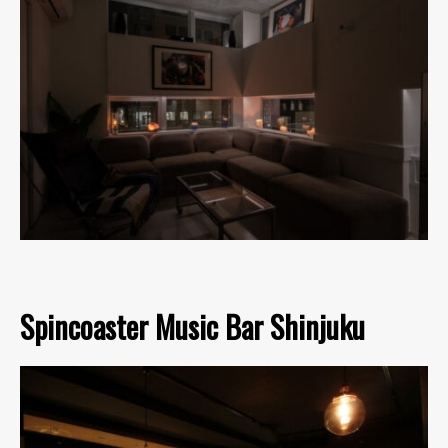
Spincoaster Music Bar Shinjuku