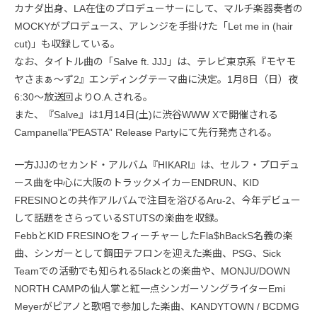
カナダ出身、LA在住のプロデューサーにして、マルチ楽器奏者の
MOCKYがプロデュース、アレンジを手掛けた「Let me in (hair
cut)」も収録している。
なお、タイトル曲の「Salve ft. JJJ」は、テレビ東京系『モヤモ
ヤさまぁ～ず2』エンディングテーマ曲に決定。1月8日（日）夜
6:30～放送回よりO.A.される。
また、『Salve』は1月14日(土)に渋谷WWW Xで開催される
Campanella”PEASTA” Release Partyにて先行発売される。
一方JJJのセカンド・アルバム『HIKARI』は、セルフ・プロデュ
ース曲を中心に大阪のトラックメイカーENDRUN、KID
FRESINOとの共作アルバムで注目を浴びるAru-2、今年デビュー
して話題をさらっているSTUTSの楽曲を収録。
FebbとKID FRESINOをフィーチャーしたFla$hBackS名義の楽
曲、シンガーとして鋼田テフロンを迎えた楽曲、PSG、Sick
Teamでの活動でも知られる5lackとの楽曲や、MONJU/DOWN
NORTH CAMPの仙人掌と紅一点シンガーソングライターEmi
Meyerがピアノと歌唱で参加した楽曲、KANDYTOWN / BCDMG