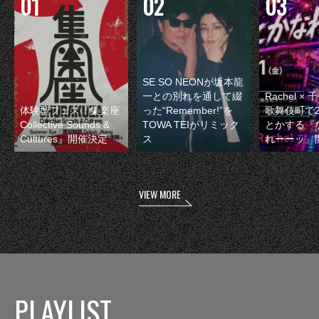
SE SO NEONが坂本龍
一との別れを通して綴
Rachel 
体験型フェス『集楽座
った“Remember!”を
歌舞伎町で
Collective Sounds &
TOWA TEIがリミック
とかする『
Cultures』開催決定
ス
れーーッ』
VIEW MORE
PLAYLIST