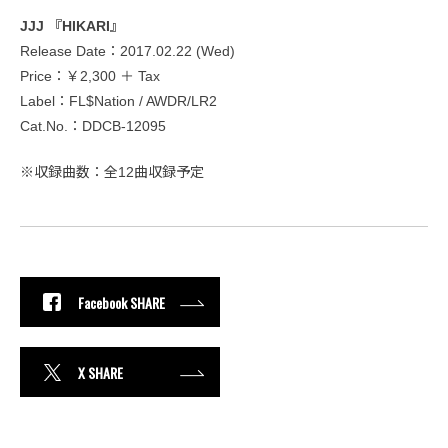
JJJ 『HIKARI』
Release Date：2017.02.22 (Wed)
Price：￥2,300 ＋ Tax
Label：FL$Nation / AWDR/LR2
Cat.No.：DDCB-12095
※収録曲数：全12曲収録予定
Facebook SHARE
X SHARE