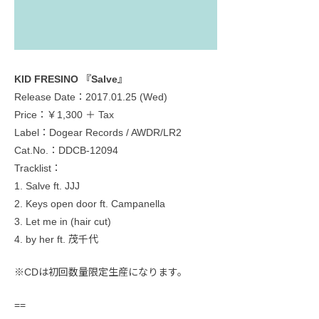
KID FRESINO 『Salve』
Release Date：2017.01.25 (Wed)
Price：￥1,300 ＋ Tax
Label：Dogear Records / AWDR/LR2
Cat.No.：DDCB-12094
Tracklist：
1. Salve ft. JJJ
2. Keys open door ft. Campanella
3. Let me in (hair cut)
4. by her ft. 茂千代
※CDは初回数量限定生産になります。
==