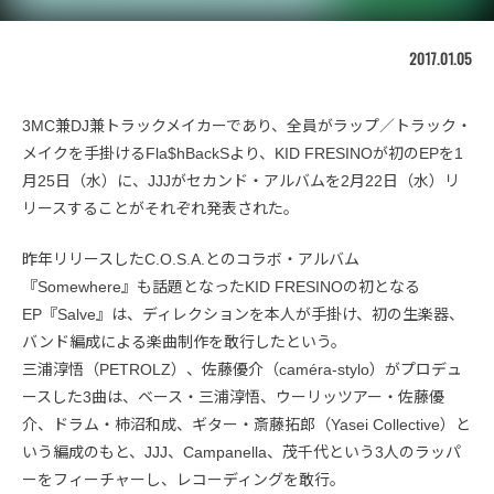
2017.01.05
3MC兼DJ兼トラックメイカーであり、全員がラップ／トラック・
メイクを手掛けるFla$hBackSより、KID FRESINOが初のEPを1
月25日（水）に、JJJがセカンド・アルバムを2月22日（水）リ
リースすることがそれぞれ発表された。
昨年リリースしたC.O.S.A.とのコラボ・アルバム
『Somewhere』も話題となったKID FRESINOの初となる
EP『Salve』は、ディレクションを本人が手掛け、初の生楽器、
バンド編成による楽曲制作を敢行したという。
三浦淳悟（PETROLZ）、佐藤優介（caméra-stylo）がプロデュ
ースした3曲は、ベース・三浦淳悟、ウーリッツアー・佐藤優
介、ドラム・柿沼和成、ギター・斎藤拓郎（Yasei Collective）と
いう編成のもと、JJJ、Campanella、茂千代という3人のラッパ
ーをフィーチャーし、レコーディングを敢行。