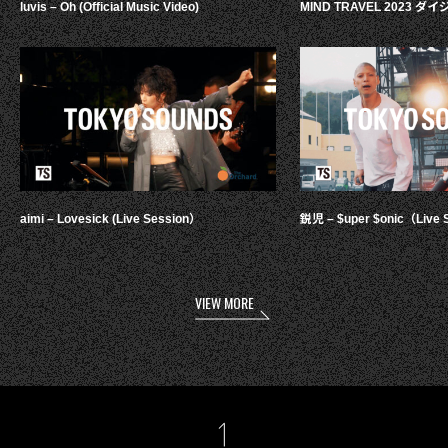
luvis – Oh (Official Music Video)
MIND TRAVEL 2023 
aimi – Lovesick (Live Session）
鋭児 – $uper $onic（Live 
VIEW MORE