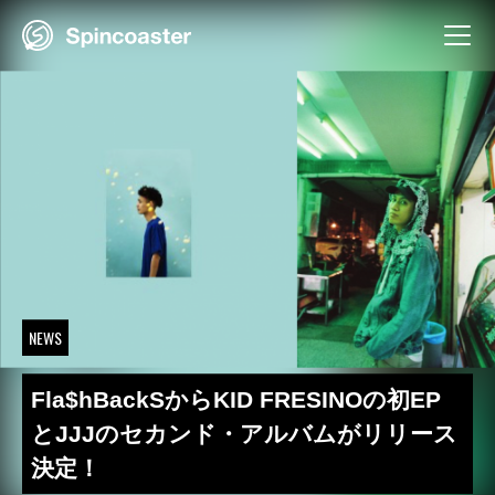
Skip
to
content
NEWS
Fla$hBackSからKID FRESINOの初EP
とJJJのセカンド・アルバムがリリース
決定！