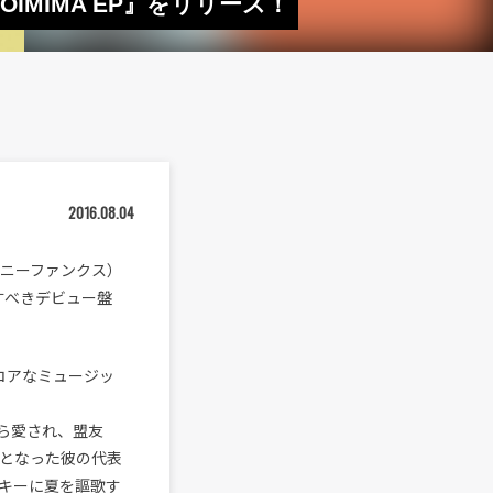
IMIMA EP』をリリース！
2016.08.04
イニーファンクス）
念すべきデビュー盤
、コアなミュージッ
から愛され、盟友
も話題となった彼の代表
キーに夏を謳歌す