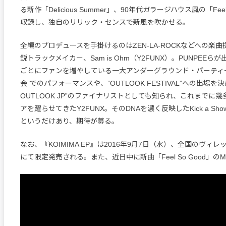
る新作「Delicious Summer」、90年代ガラージハウス風の「Feel
収録し、独自のリリック・センスで新風を吹かせる。
全編のプロデュースを手掛けるのはZEN-LA-ROCKなどへの楽
鋭トラックメイカー、Sam is Ohm（Y2FUNX）。PUNPEE
ごとにファンを増やしている一大アンダーグラウンド・パーティ
会”でのパフォーマンスや、”OUTLOOK FESTIVAL”への出場を決め
OUTLOOK JP”のファイナリストとしても知られ、これまでに
アを躍らせてきたY2FUNX。そのDNAを濃く反映したKick a S
というだけあり、期待が募る。
なお、『KOIMIMA EP』は2016年9月7日（水）、全国のヴィ
にて限定発売される。また、近日中に新曲「Feel So Good」の