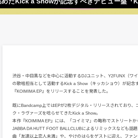
Kick a Showが記念すべきデビュー盤『KO
渋谷・中目黒などを中心に活動するDJユニット、Y2FUNX（ワ
の歌唱担当として活動するKick a Show（キッカショウ）が記
『KOIMIMA EP』をリリースすることを発表した。
既にBandcamp上ではEPが2枚デジタル・リリースされており
ク・ラヴァーズを唸らせてきたKick a Show。
本作『KOIMIMA EP』には、「コイミマ」の略称でストリート
JABBA DA HUTT FOOT BALLCLUBによるリミックスなど
曲「友達以上恋人未満」や、やけのはらをゲストに迎え、ファン