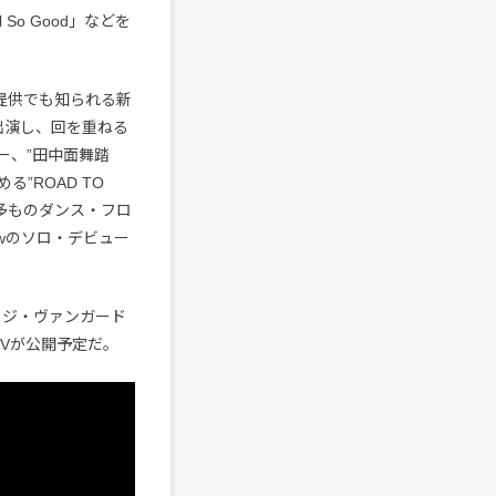
 So Good」などを
曲提供でも知られる新
らが出演し、回を重ねる
ー、”田中面舞踏
る”ROAD TO
幾多ものダンス・フロ
howのソロ・デビュー
レッジ・ヴァンガード
MVが公開予定だ。