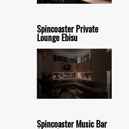
Spincoaster Private
Lounge Ebisu
Spincoaster Music Bar