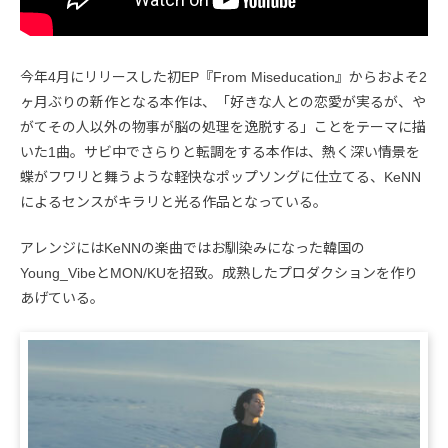
今年4月にリリースした初EP『From Miseducation』からおよそ2
ヶ月ぶりの新作となる本作は、「好きな人との恋愛が実るが、や
がてその人以外の物事が脳の処理を逸脱する」ことをテーマに描
いた1曲。サビ中でさらりと転調をする本作は、熱く深い情景を
蝶がフワリと舞うような軽快なポップソングに仕立てる、KeNN
によるセンスがキラリと光る作品となっている。
アレンジにはKeNNの楽曲ではお馴染みになった韓国の
Young_VibeとMON/KUを招致。成熟したプロダクションを作り
あげている。