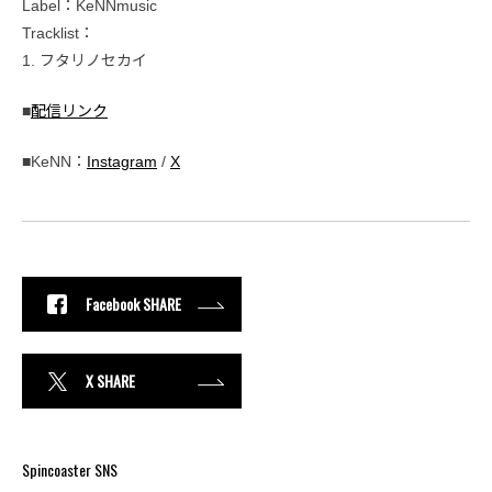
Label：KeNNmusic
Tracklist：
1. フタリノセカイ
■
配信リンク
■KeNN：
Instagram
/
X
Facebook SHARE
X SHARE
Spincoaster SNS