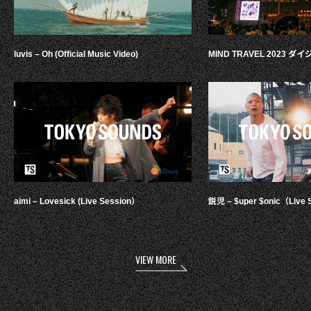
luvis – Oh (Official Music Video)
MIND TRAVEL 2023 
aimi – Lovesick (Live Session）
鋭児 – $uper $onic（Live 
VIEW MORE