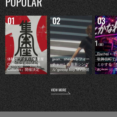
POPULAR
Rachel 
体験型フェス『集楽座
jjean、sheidAをフィー
歌舞伎町で
Collective Sounds &
チャーした最新シング
とかする『
Cultures』開催決定
ル“gossip boy”MV公開
れーーッ』
VIEW MORE