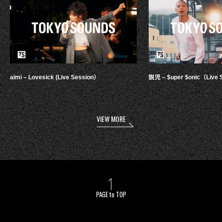
aimi – Lovesick (Live Session）
鋭児 – $uper $onic（Live 
VIEW MORE
PAGE to TOP