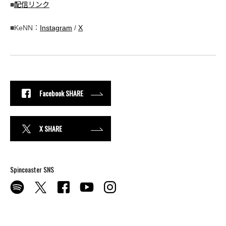
■
配信リンク
■KeNN：
Instagram
/
X
Facebook SHARE
X SHARE
Spincoaster SNS