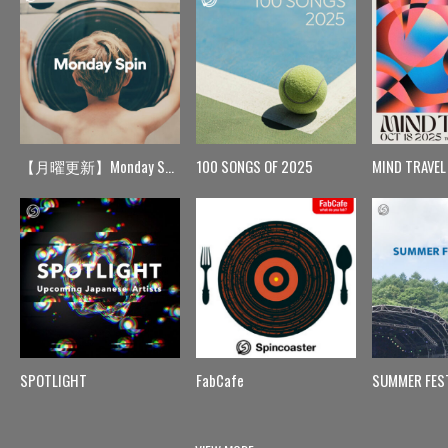
【月曜更新】Monday Spin
100 SONGS OF 2025
MIND TRAVEL
SPOTLIGHT
FabCafe
SUMMER FES