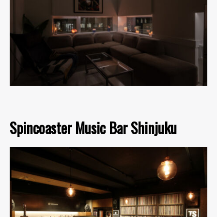
Spincoaster Music Bar Shinjuku