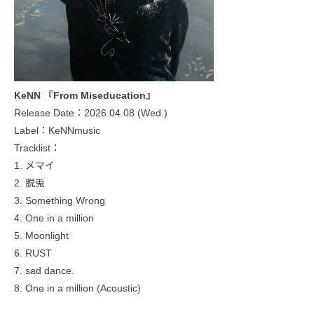
KeNN 『From Miseducation』
Release Date：2026.04.08 (Wed.)
Label：KeNNmusic
Tracklist：
1. メマイ
2. 脱兎
3. Something Wrong
4. One in a million
5. Moonlight
6. RUST
7. sad dance.
8. One in a million (Acoustic)