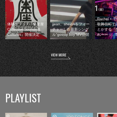
Rachel 
体験型フェス『集楽座
jjean、sheidAをフィー
歌舞伎町で
Collective Sounds &
チャーした最新シング
とかする『
Cultures』開催決定
ル“gossip boy”MV公開
れーーッ』
VIEW MORE
PLAYLIST