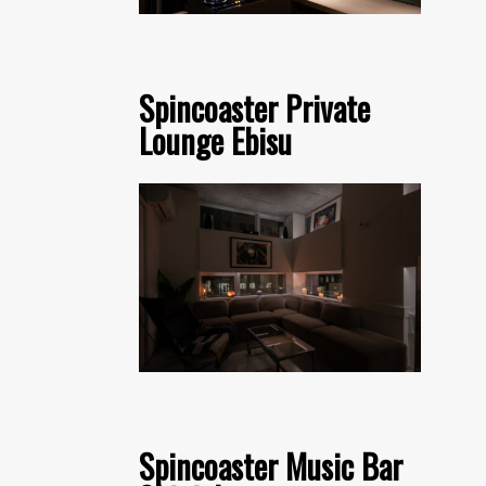
Spincoaster Private
Lounge Ebisu
Spincoaster Music Bar