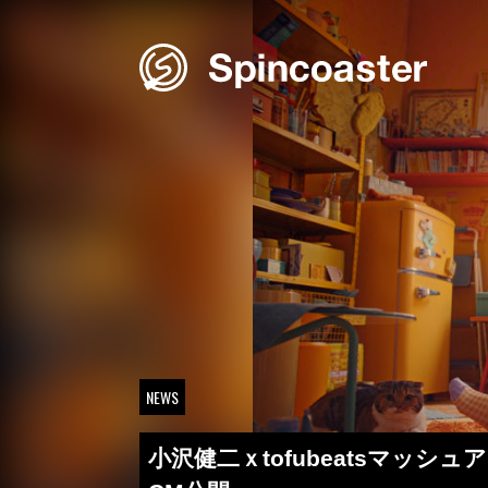
Skip
to
content
NEWS
小沢健二ｘtofubeatsマッ