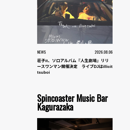
NEWS
2026.08.06
荘子it、ソロアルバム『人生劇場』リリ
ースワンマン開催決定 ライブDJはillicit
tsuboi
Spincoaster Music Bar
Kagurazaka