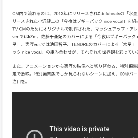
CM内で流れるのは、2013年にリリースされたtofubeatsの「水星
リースされた小沢健二の「今夜はブギーバック nice vocal」を
TV CMのためにオリジナルで制作された、マッシュアップ・ア
ver.ではkZm、佐藤千亜妃のカバーによる「今夜はブギーバック nice 
星」、実写ver.では池田智子、TENDREのカバーによる「水星」
ック nice vocal」の組み合わせが、それぞれの世界観を彩ってい
また、アニメーションから実写の映像へと切り替わる、特別編集版
定で放映。特別編集版でしか見られないシーンに加え、60秒バ
注目を。