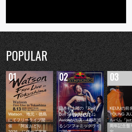
POPULAR
日本初上陸の『Red
KEIJUの
Watson、地元・徳島
Bull Symphonic』に
YOUNG JU
にてフリーライブ開
Awichが出演 4都市巡
ルバム『juzz
催 『阿波おどり
るシンフォニックライ
周年記念盤
2026』に併せて実施
ブ開催
定