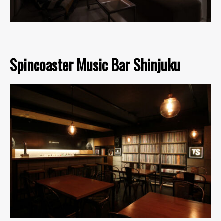
Spincoaster Music Bar Shinjuku