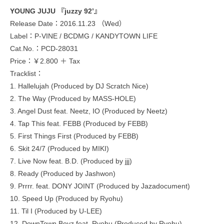
YOUNG JUJU 『juzzy 92’』
Release Date：2016.11.23 （Wed）
Label：P-VINE / BCDMG / KANDYTOWN LIFE
Cat.No.：PCD-28031
Price：￥2.800 ＋ Tax
Tracklist：
1. Hallelujah (Produced by DJ Scratch Nice)
2. The Way (Produced by MASS-HOLE)
3. Angel Dust feat. Neetz, IO (Produced by Neetz)
4. Tap This feat. FEBB (Produced by FEBB)
5. First Things First (Produced by FEBB)
6. Skit 24/7 (Produced by MIKI)
7. Live Now feat. B.D. (Produced by jjj)
8. Ready (Produced by Jashwon)
9. Prrrr. feat. DONY JOINT (Produced by Jazadocument)
10. Speed Up (Produced by Ryohu)
11. Til I (Produced by U-LEE)
12. DownTown Boyz feat. Ryohu (Produced by Ryohu)