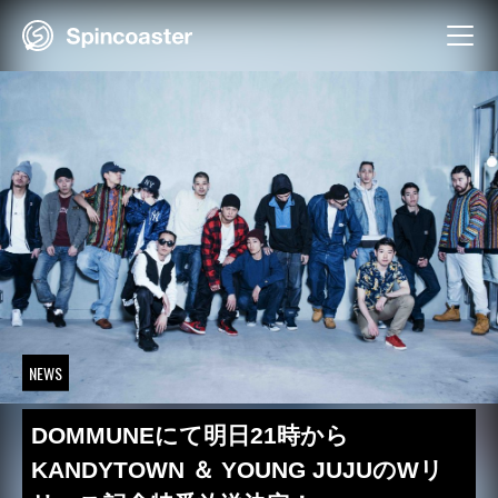
Skip
to
content
NEWS
DOMMUNEにて明日21時から
KANDYTOWN ＆ YOUNG JUJUのWリ