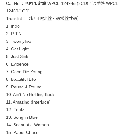
Cat.No.：初回限定盤 WPCL-12494/5(2CD) / 通常盤 WPCL-
12469(1CD)
Tracklist：（初回限定盤・通常盤共通）
1. Intro
2. R.T.N
3. Twentyfive
4. Get Light
5. Just Sink
6. Evidence
7. Good Die Young
8. Beautiful Life
9. Round & Round
10. Ain’t No Holding Back
11. Amazing (Interlude)
12. Feelz
13. Song in Blue
14. Scent of a Woman
15. Paper Chase