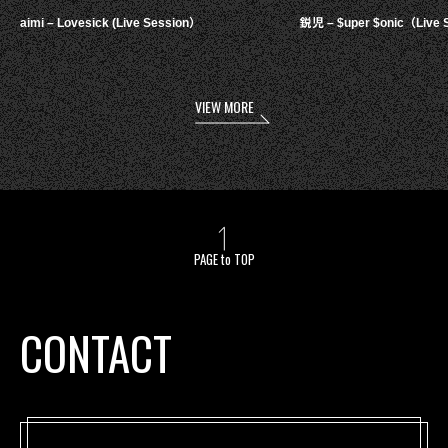
aimi – Lovesick (Live Session）
鋭児 – $uper $onic（Live 
VIEW MORE
PAGE to TOP
CONTACT