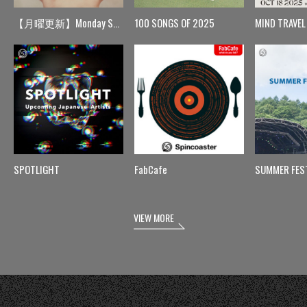
【月曜更新】Monday Spin
100 SONGS OF 2025
MIND TRAVEL
SPOTLIGHT
FabCafe
SUMMER FES
VIEW MORE