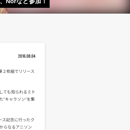
、Norなど参加！
2016.08.04
華２枚組でリリース
しても知られるミト
”キャラソン”を集
リース記念に行ったク
２人からなるアニソン