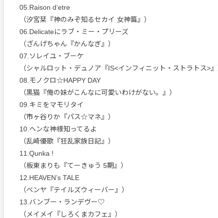
05.Raison d’etre
（汐宮栞『神のみぞ知るセカイ 女神篇』）
06.Delicateにラブ・ミー・プリーズ
（ざんげちゃん『かんなぎ』）
07.ソレイユ・ブーケ
（シャルロット・デュノア『IS<インフィニット・ストラトス>』
08.モノクロ☆HAPPY DAY
（黒猫『俺の妹がこんなに可愛いわけがない。』）
09.キミをマモリタイ
（市ヶ谷りか『パス☆マネ』）
10.ヘンな神様知ってるよ
（乱崎優歌『狂乱家族日記』）
11.Qunka !
（板東まりも『てーきゅう 5期』）
12.HEAVEN’s TALE
（ベンヤ『テイルズウィーバー』）
13.バンブー・ランデヴー♡
（メイメイ『しろくまカフェ』）