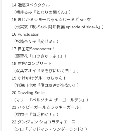
14.迷惑スペクタクル
（横井るみ『となりの関くん』）
15.まじかる☆まーじゃん☆わーるど ver.玄
（松実玄『咲-Saki- 阿知賀編 episode of side-A』）
16.Punctuation!
（松隆奈々子『変ゼミ』）
17.自主恋Shoooooter !
（湊智花『ロウきゅーぶ！』）
18.君色*コンプリート
（双葉アオイ『あそびにいくヨ！』）
19.ゆけゆけゲルニカちゃん！
（羽瀬川小鳩『僕は友達が少ない』）
20.Dazzling Smile
（マリー『ペルソナ４ ザ・ゴールデン』）
21.ハッピーガール☆ラッキーガール！
（桜市子『貧乏神が！』）
22.ダンジョン ショコラティエース
（シロ『デッドマン・ワンダーランド』）