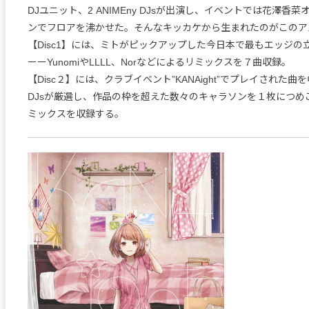
DJユニット、2 ANIMEny DJsが出演し、イベントでは花澤香
ンでフロアを沸かせた。そんなキッカケから生まれたのがこのア
【Disc1】には、ミトがピックアップした今日本で最もエッジの
ーーYunomiやLLLL、Norなどによるリミックスを７曲収録。
【Disc２】には、クラブイベント”KANAight”でプレイされた曲を中
DJsが厳選し、作品の枠を超えた数々のキャラソンを１枚につめ
ミックスを収録する。