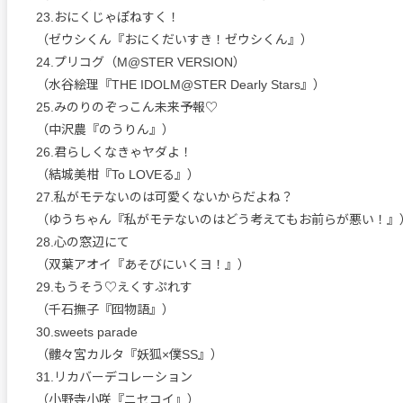
23.おにくじゃぽねすく！
（ゼウシくん『おにくだいすき！ゼウシくん』）
24.プリコグ（M@STER VERSION）
（水谷絵理『THE IDOLM@STER Dearly Stars』）
25.みのりのぞっこん未来予報♡
（中沢農『のうりん』）
26.君らしくなきゃヤダよ！
（結城美柑『To LOVEる』）
27.私がモテないのは可愛くないからだよね？
（ゆうちゃん『私がモテないのはどう考えてもお前らが悪い！』
28.心の窓辺にて
（双葉アオイ『あそびにいくヨ！』）
29.もうそう♡えくすぷれす
（千石撫子『囮物語』）
30.sweets parade
（髏々宮カルタ『妖狐×僕SS』）
31.リカバーデコレーション
（小野寺小咲『ニセコイ』）