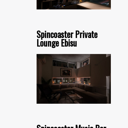
Spincoaster Private
Lounge Ebisu