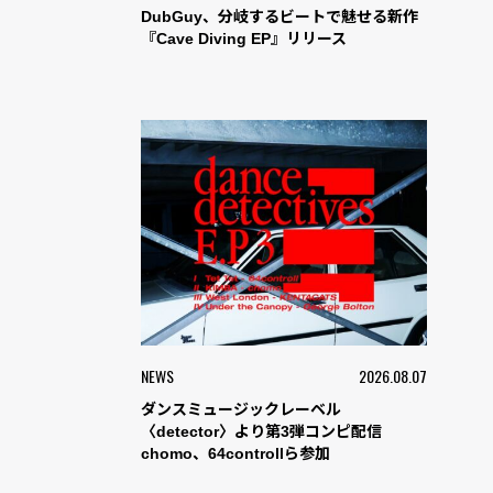
DubGuy、分岐するビートで魅せる新作
『Cave Diving EP』リリース
NEWS
2026.08.07
ダンスミュージックレーベル
〈detector〉より第3弾コンピ配信
chomo、64controllら参加