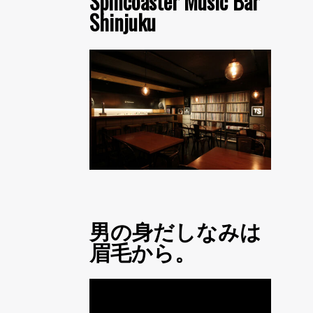
Spincoaster Music Bar
Shinjuku
男の身だしなみは
眉毛から。