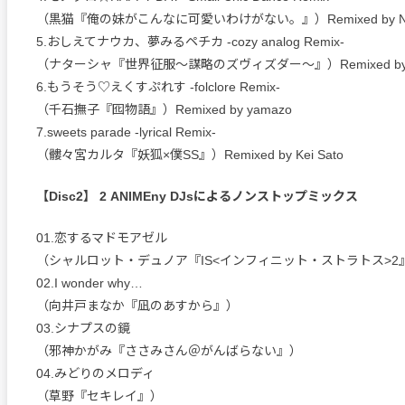
（黒猫『俺の妹がこんなに可愛いわけがない。』）Remixed by N
5.おしえてナウカ、夢みるペチカ -cozy analog Remix-
（ナターシャ『世界征服～謀略のズヴィズダー～』）Remixed by AZ
6.もうそう♡えくすぷれす -folclore Remix-
（千石撫子『囮物語』）Remixed by yamazo
7.sweets parade -lyrical Remix-
（髏々宮カルタ『妖狐×僕SS』）Remixed by Kei Sato
【Disc2】 2 ANIMEny DJsによるノンストップミックス
01.恋するマドモアゼル
（シャルロット・デュノア『IS<インフィニット・ストラトス>2
02.I wonder why…
（向井戸まなか『凪のあすから』）
03.シナプスの鏡
（邪神かがみ『ささみさん＠がんばらない』）
04.みどりのメロディ
（草野『セキレイ』）