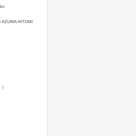
or
UMA HITOMI
』）