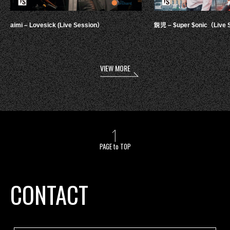
aimi – Lovesick (Live Session）
鋭児 – $uper $onic（Live 
VIEW MORE
PAGE to TOP
CONTACT