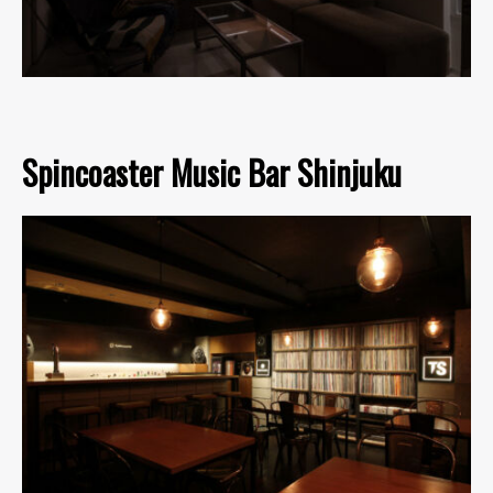
Spincoaster Music Bar Shinjuku