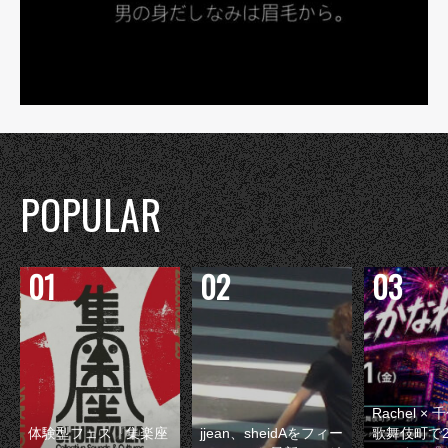
POPULAR
Rachel 
体験型フェス『集楽座
jjean、sheidAをフィー
歌舞伎町で