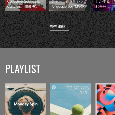
Collective Sounds &
チャーした最新シング
とかする『
Cultures』開催決定
ル“gossip boy”MV公開
れーーッ』
VIEW MORE
PLAYLIST