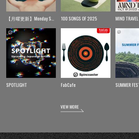
【月曜更新】Monday Spin
100 SONGS OF 2025
MIND TRAVEL
SPOTLIGHT
FabCafe
SUMMER FES
VIEW MORE