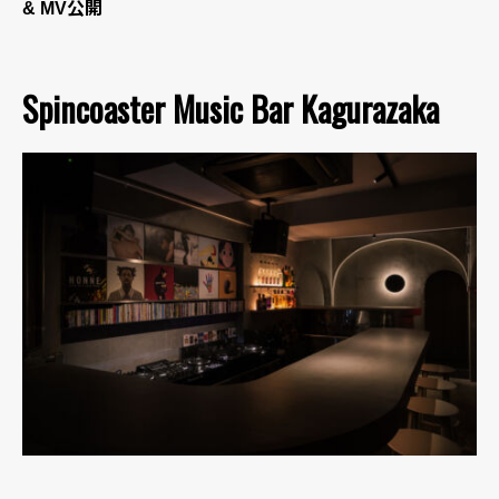
& MV公開
Spincoaster Music Bar Kagurazaka