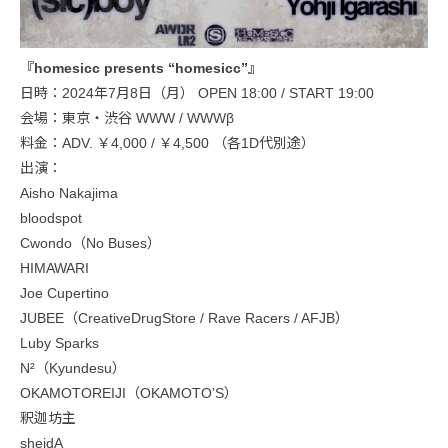
『homesicc presents “homesicc”』
日時：2024年7月8日（月） OPEN 18:00 / START 19:00
会場：東京・渋谷 WWW / WWWβ
料金：ADV. ￥4,000 / ￥4,500 （各1D代別途）
出演：
Aisho Nakajima
bloodspot
Cwondo（No Buses）
HIMAWARI
Joe Cupertino
JUBEE（CreativeDrugStore / Rave Racers / AFJB）
Luby Sparks
N²（Kyundesu）
OKAMOTOREIJI（OKAMOTO’S）
釈迦坊主
sheidA