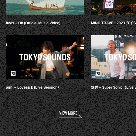
luvis – Oh (Official Music Video)
MIND TRAVEL 2023 
aimi – Lovesick (Live Session）
鋭児 – $uper $onic（Live 
VIEW MORE