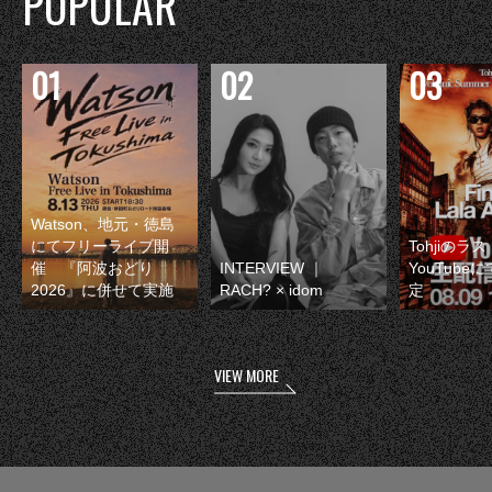
POPULAR
Watson、地元・徳島
にてフリーライブ開
Tohjiのラ
催 『阿波おどり
INTERVIEW ｜
YouTube
2026』に併せて実施
RACH? × idom
定
VIEW MORE