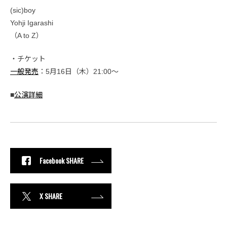
(sic)boy
Yohji Igarashi
（A to Z）
・チケット
一般発売
：5月16日（木）21:00〜
■
公演詳細
Facebook SHARE
X SHARE