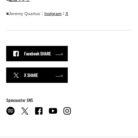
■Jeremy Quartus：
Instgram
/
X
Facebook SHARE
X SHARE
Spincoaster SNS