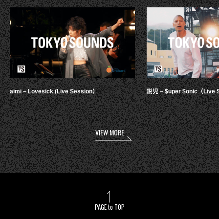
aimi – Lovesick (Live Session）
鋭児 – $uper $onic（Live 
VIEW MORE
PAGE to TOP