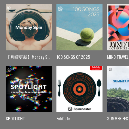
【月曜更新】Monday Spin
100 SONGS OF 2025
MIND TRAVEL
SPOTLIGHT
FabCafe
SUMMER FES