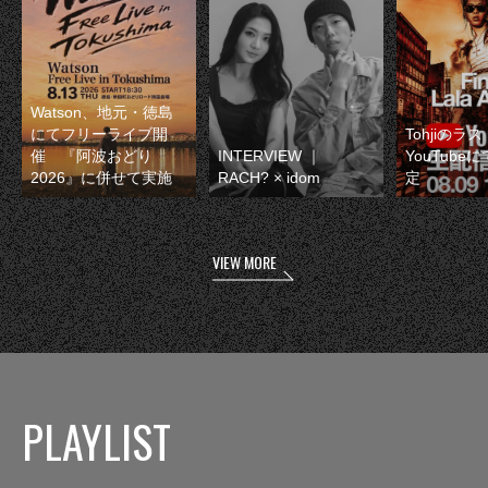
Watson、地元・徳島
にてフリーライブ開
Tohjiのラ
催 『阿波おどり
INTERVIEW ｜
YouTube
2026』に併せて実施
RACH? × idom
定
VIEW MORE
PLAYLIST