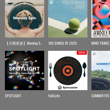
【月曜更新】Monday Spin
100 SONGS OF 2025
MIND TRAVEL
SPOTLIGHT
FabCafe
SUMMER FES