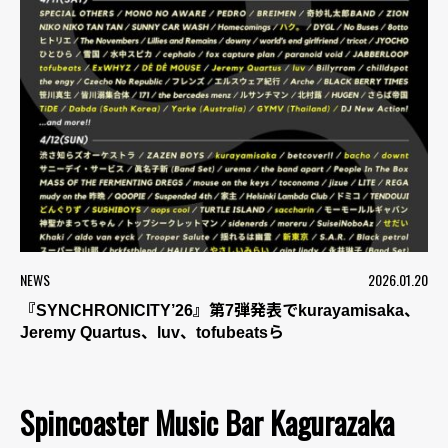
NEWS
2026.01.20
『SYNCHRONICITY’26』第7弾発表でkurayamisaka、
Jeremy Quartus、luv、tofubeatsら
Spincoaster Music Bar Kagurazaka