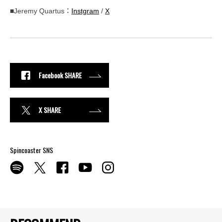
■Jeremy Quartus：
Instgram
/
X
Facebook SHARE
X SHARE
Spincoaster SNS