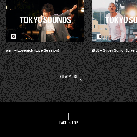
aimi – Lovesick (Live Session）
鋭児 – $uper $onic（Live 
VIEW MORE
PAGE to TOP