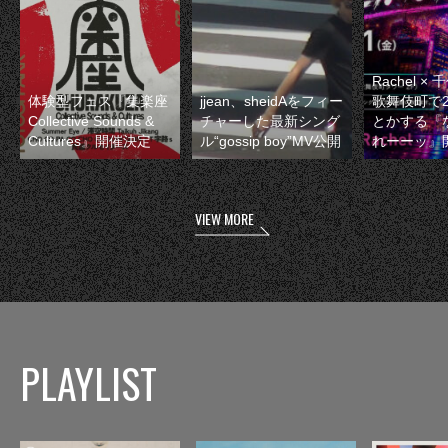
Rachel 
体験型フェス『集楽座
jjean、sheidAをフィー
歌舞伎町で
Collective Sounds &
チャーした最新シング
とかする『
Cultures』開催決定
ル“gossip boy”MV公開
れーーッ』
VIEW MORE
PLAYLIST