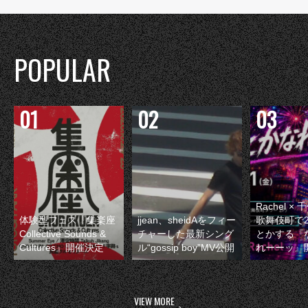
POPULAR
Rachel 
体験型フェス『集楽座
jjean、sheidAをフィー
歌舞伎町で
Collective Sounds &
チャーした最新シング
とかする『
Cultures』開催決定
ル“gossip boy”MV公開
れーーッ』
VIEW MORE