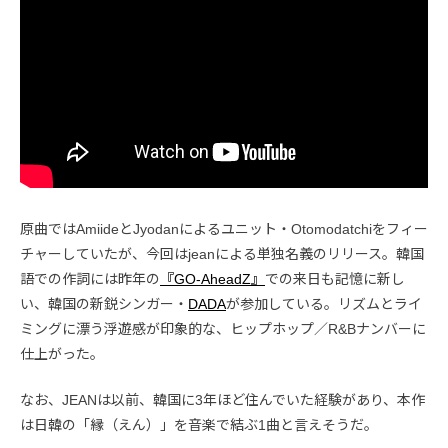
原曲ではAmiideとJyodanによるユニット・Otomodatchiをフィー
チャーしていたが、今回はjeanによる単独名義のリリース。韓国
語での作詞には昨年の
『GO-AheadZ』
での来日も記憶に新し
い、韓国の新鋭シンガー・
DADA
が参加している。リズムとライ
ミングに漂う浮遊感が印象的な、ヒップホップ／R&Bナンバーに
仕上がった。
なお、JEANは以前、韓国に3年ほど住んでいた経験があり、本作
は日韓の「縁（えん）」を音楽で結ぶ1曲と言えそうだ。