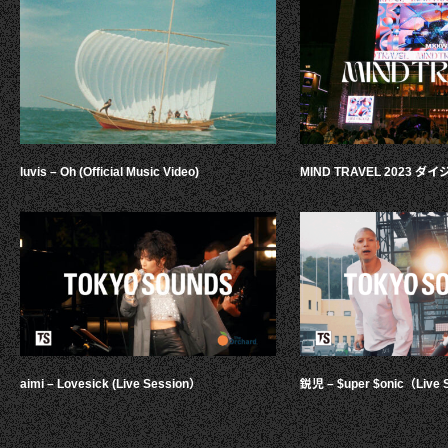
luvis – Oh (Official Music Video)
MIND TRAVEL 2023 
aimi – Lovesick (Live Session）
鋭児 – $uper $onic（Live 