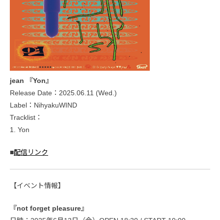
jean 『Yon』
Release Date：2025.06.11 (Wed.)
Label：NihyakuWIND
Tracklist：
1. Yon
■
配信リンク
【イベント情報】
『not forget pleasure』