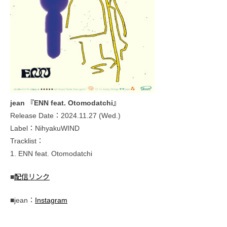
jean 『ENN feat. Otomodatchi』
Release Date：2024.11.27 (Wed.)
Label：NihyakuWIND
Tracklist：
1. ENN feat. Otomodatchi
■
配信リンク
■jean：
Instagram