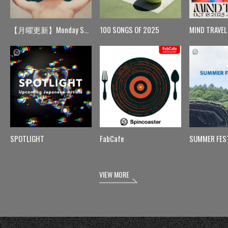
【月曜更新】Monday Spin
100 SONGS OF 2025
MIND TRAVEL
SPOTLIGHT
FabCafe
SUMMER FES
VIEW MORE