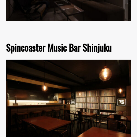
Spincoaster Music Bar Shinjuku