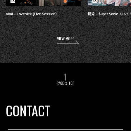
aimi – Lovesick (Live Session）
鋭児 – $uper $onic（Live 
VIEW MORE
PAGE to TOP
CONTACT