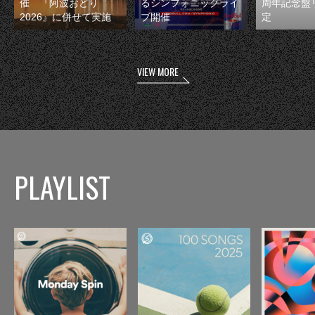
催 『阿波おどり
るシンフォニックライ
周年記念盤
2026』に併せて実施
ブ開催
定
VIEW MORE
PLAYLIST