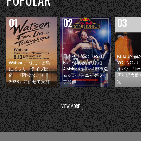
日本初上陸の『Red
KEIJUの
Watson、地元・徳島
Bull Symphonic』に
YOUNG JU
にてフリーライブ開
Awichが出演 4都市巡
ルバム『juzz
催 『阿波おどり
るシンフォニックライ
周年記念盤
2026』に併せて実施
ブ開催
定
VIEW MORE