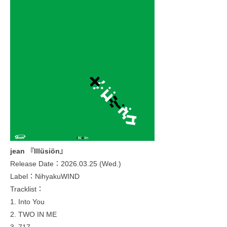
jean 『Illüsiön』
Release Date：2026.03.25 (Wed.)
Label：NihyakuWIND
Tracklist：
1. Into You
2. TWO IN ME
3. 717