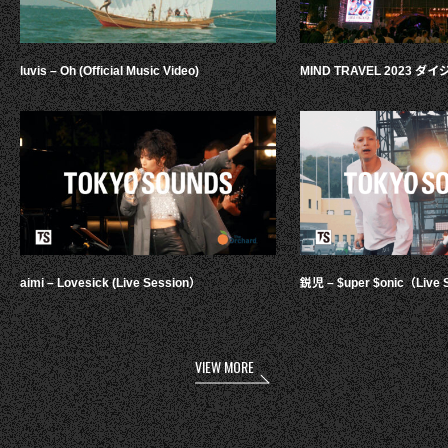
luvis – Oh (Official Music Video)
MIND TRAVEL 2023 
aimi – Lovesick (Live Session）
鋭児 – $uper $onic（Live 
VIEW MORE