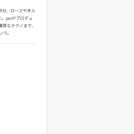
る部分、ローズやオル
。janがプロデュ
無機質なテクノまで、
いう。