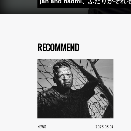
jan and naomi、ふたり
RECOMMEND
NEWS
2026.08.07