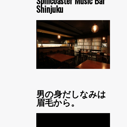
Spincoaster Music Bar
Shinjuku
男の身だしなみは
眉毛から。