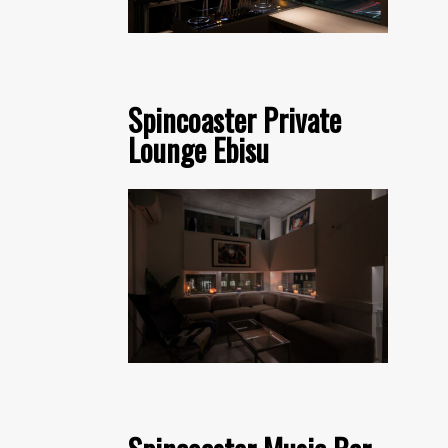
Spincoaster Private
Lounge Ebisu