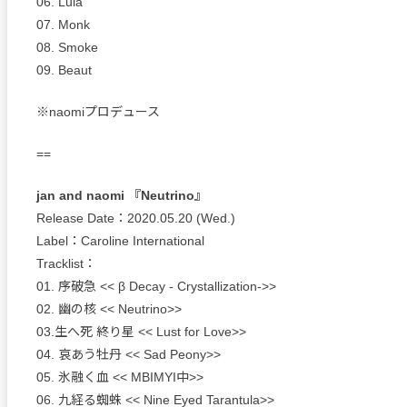
06. Lula
07. Monk
08. Smoke
09. Beaut
※naomiプロデュース
==
jan and naomi 『Neutrino』
Release Date：2020.05.20 (Wed.)
Label：Caroline International
Tracklist：
01. 序破急 << β Decay - Crystallization->>
02. 幽の核 << Neutrino>>
03.生へ死 終り星 << Lust for Love>>
04. 哀あう牡丹 << Sad Peony>>
05. 氷融く血 << MBIMYI中>>
06. 九経る蜘蛛 << Nine Eyed Tarantula>>