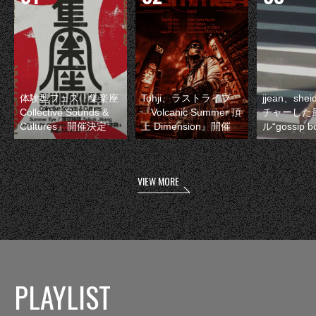
体験型フェス『集楽座
Tohji、ラストライブ
jjean、sh
Collective Sounds &
『Volcanic Summer 頂
チャーした
Cultures』開催決定
上 Dimension』開催
ル“gossip 
VIEW MORE
PLAYLIST