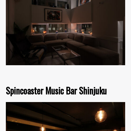
Spincoaster Music Bar Shinjuku