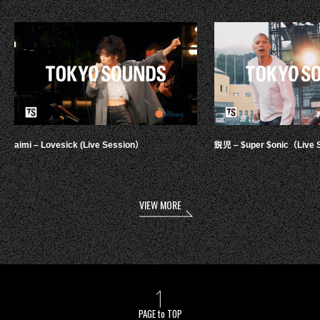
aimi – Lovesick (Live Session）
鋭児 – $uper $onic（Live 
VIEW MORE
PAGE to TOP