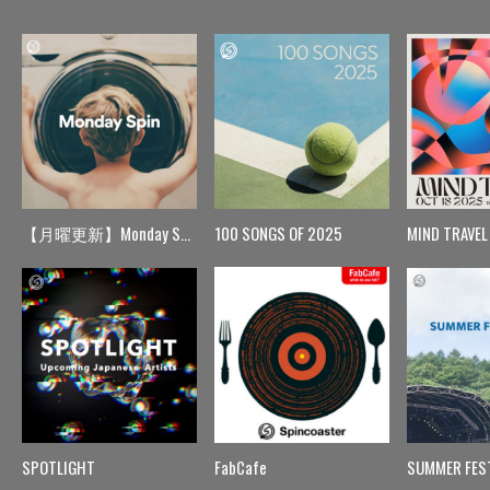
【月曜更新】Monday Spin
100 SONGS OF 2025
MIND TRAVEL
SPOTLIGHT
FabCafe
SUMMER FES